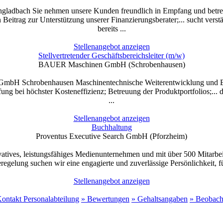
adbach Sie nehmen unsere Kunden freundlich in Empfang und betreuen 
Beitrag zur Unterstützung unserer Finanzierungsberater;... sucht verst
bereits ...
Stellenangebot anzeigen
Stellvertretender Geschäftsbereichsleiter (m/w)
BAUER Maschinen GmbH (Schrobenhausen)
 GmbH Schrobenhausen Maschinentechnische Weiterentwicklung und B
 bei höchster Kosteneffizienz; Betreuung der Produktportfolios;... di
...
Stellenangebot anzeigen
Buchhaltung
Proventus Executive Search GmbH (Pforzheim)
ovatives, leistungsfähiges Medienunternehmen und mit über 500 Mitarbe
egelung suchen wir eine engagierte und zuverlässige Persönlichkeit, 
Stellenangebot anzeigen
ontakt Personalabteilung
» Bewertungen
» Gehaltsangaben
» Beobach