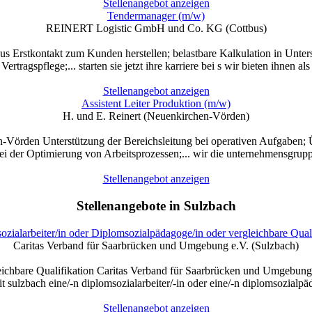
Stellenangebot anzeigen
Tendermanager (m/w)
REINERT Logistic GmbH und Co. KG (Cottbus)
tkontakt zum Kunden herstellen; belastbare Kalkulation in Unterstü
rtragspflege;... starten sie jetzt ihre karriere bei s wir bieten ihnen als
Stellenangebot anzeigen
Assistent Leiter Produktion (m/w)
H. und E. Reinert (Neuenkirchen-Vörden)
en-Vörden Unterstützung der Bereichsleitung bei operativen Aufgaben;
i der Optimierung von Arbeitsprozessen;... wir die unternehmensgruppe 
Stellenangebot anzeigen
Stellenangebote in Sulzbach
zialarbeiter/in oder Diplomsozialpädagoge/in oder vergleichbare Qual
Caritas Verband für Saarbrücken und Umgebung e.V. (Sulzbach)
eichbare Qualifikation Caritas Verband für Saarbrücken und Umgebung 
it sulzbach eine/-n diplomsozialarbeiter/-in oder eine/-n diplomsozial­pä
Stellenangebot anzeigen