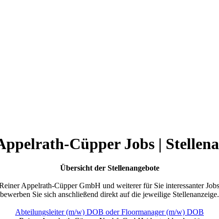
Appelrath-Cüpper Jobs | Stellen
Übersicht der Stellenangebote
Reiner Appelrath-Cüpper GmbH und weiterer für Sie interessanter Jobs 
bewerben Sie sich anschließend direkt auf die jeweilige Stellenanzeige.
Abteilungsleiter (m/w) DOB oder Floormanager (m/w) DOB