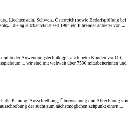
, Liechtenstein, Schweiz, Österreich) sowie Bedarfsprüfung bei
die ag sulzbach/ts ist seit 1984 ein füh­ren­der an­bie­ter von ...
nd in der Anwendungstechnik ggf. auch beim Kunden vor Ort;
ielraum;... wir sind mit weltweit über 7500 mitarbeiterinnen und
uch die Planung, Ausschreibung, Überwachung und Abrechnung von
ausschreibung der sucht zum nächstmöglichen zeitpunkt eine/n ...