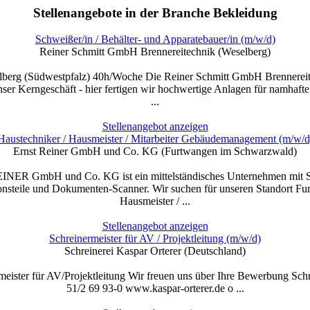
Stellenangebote in der Branche Bekleidung
Schweißer/in / Behälter- und Apparatebauer/in (m/w/d)
Reiner Schmitt GmbH Brennereitechnik (Weselberg)
elberg (Südwestpfalz) 40h/Woche Die Reiner Schmitt GmbH Brennereite
unser Kerngeschäft - hier fertigen wir hochwertige Anlagen für namhaf
...
Stellenangebot anzeigen
Haustechniker / Hausmeister / Mitarbeiter Gebäudemanagement (m/w/d
Ernst Reiner GmbH und Co. KG (Furtwangen im Schwarzwald)
mbH und Co. KG ist ein mittelständisches Unternehmen mit Sitz 
onsteile und Dokumenten-Scanner. Wir suchen für unseren Standort Fur
Hausmeister / ...
Stellenangebot anzeigen
Schreinermeister für AV / Projektleitung (m/w/d)
Schreinerei Kaspar Orterer (Deutschland)
ister für AV/Projektleitung Wir freuen uns über Ihre Bewerbung Schre
51/2 69 93-0 www.kaspar-orterer.de o ...