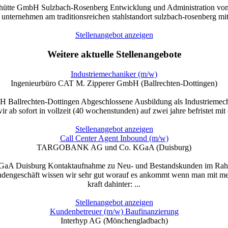
tte GmbH Sulzbach-Rosenberg Entwicklung und Administration von u
 unternehmen am traditions­reichen stahlstandort sulzbach-rosenberg mit 
Stellenangebot anzeigen
Weitere aktuelle Stellenangebote
Industriemechaniker (m/w)
Ingenieurbüro CAT M. Zipperer GmbH (Ballrechten-Dottingen)
Ballrechten-Dottingen Abgeschlossene Ausbildung als Industriemechan
wir ab sofort in vollzeit (40 wochenstunden) auf zwei jahre befristet mit
Stellenangebot anzeigen
Call Center Agent Inbound (m/w)
TARGOBANK AG und Co. KGaA (Duisburg)
Duisburg Kontaktaufnahme zu Neu- und Bestandskunden im Rahmen d
ndengeschäft wissen wir sehr gut worauf es ankommt wenn man mit mens
kraft dahinter: ...
Stellenangebot anzeigen
Kundenbetreuer (m/w) Baufinanzierung
Interhyp AG (Mönchengladbach)