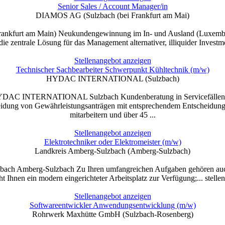
Senior Sales / Account Manager/in
DIAMOS AG (Sulzbach (bei Frankfurt am Mai)
nkfurt am Main) Neukundengewinnung im In- und Ausland (Luxemburg
rale Lösung für das Management alternativer, illiquider Investments;... 
Stellenangebot anzeigen
Technischer Sachbearbeiter Schwerpunkt Kühltechnik (m/w)
HYDAC INTERNATIONAL (Sulzbach)
HYDAC INTERNATIONAL Sulzbach Kundenberatung in Servicefällen u
dung von Gewährleistungsanträgen mit entsprechendem Entscheidungssp
mitarbeitern und über 45 ...
Stellenangebot anzeigen
Elektrotechniker oder Elektromeister (m/w)
Landkreis Amberg-Sulzbach (Amberg-Sulzbach)
ulzbach Amberg-Sulzbach Zu Ihren umfangreichen Aufgaben gehören a
Ihnen ein modern eingerichteter Arbeitsplatz zur Verfügung;... stellen
Stellenangebot anzeigen
Softwareentwickler Anwendungsentwicklung (m/w)
Rohrwerk Maxhütte GmbH (Sulzbach-Rosenberg)