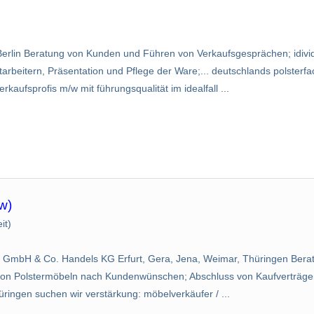
erlin Beratung von Kunden und Führen von Verkaufsgesprächen; idivi
eitern, Präsentation und Pflege der Ware;... deutschlands polster­fa
rkaufsprofis m/w mit führungsqualität im idealfall ...
w)
it)
ter GmbH & Co. Handels KG Erfurt, Gera, Jena, Weimar, Thüringen Ber
von Polstermöbeln nach Kundenwünschen; Abschluss von Kaufverträgen;
thüringen suchen wir verstärkung: möbelverkäufer / ...