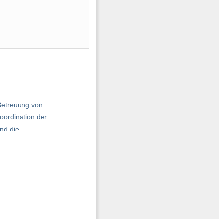
Betreuung von
oordination der
d die ...