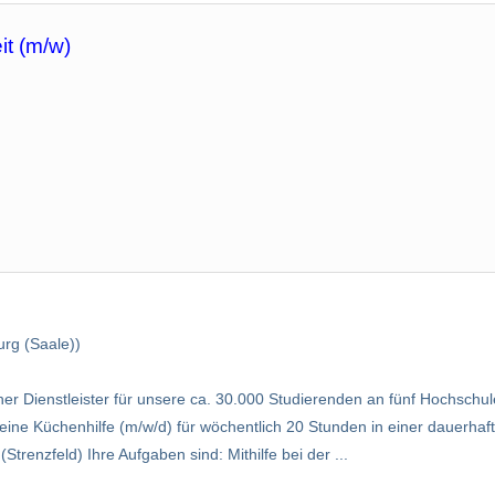
it (m/w)
urg (Saale))
ner Dienstleister für unsere ca. 30.000 Studierenden an fünf Hochsch
ine Küchenhilfe (m/w/d) für wöchentlich 20 Stunden in einer dauerhaf
renzfeld) Ihre Aufgaben sind: Mithilfe bei der ...