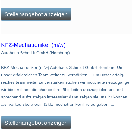
Stellenangebot anzeigen
KFZ-Mechatroniker (m/w)
Autohaus Schmidt GmbH (Homburg)
KFZ-Mechatroniker (m/w) Autohaus Schmidt GmbH Homburg Um
unser erfolgreiches Team weiter zu verstärken;... um unser erfolg­
reiches team weiter zu ver­stär­ken suchen wir moti­vierte neu­zugänge
wir bieten ihnen die chance ihre fähig­keiten aus­zu­spie­len und ent­
spre­chend auf­zu­stei­gen interes­siert dann zeigen sie uns ihr können
als: verkaufsberater/in & kfz-mechatroniker ihre aufgaben: ...
Stellenangebot anzeigen