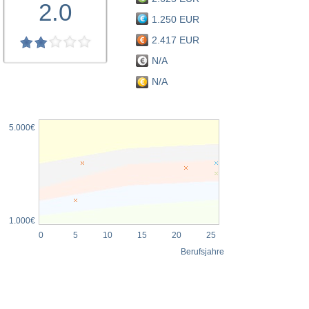
2.0
1.250 EUR
2.417 EUR
N/A
N/A
5.000€
1.000€
0
5
10
15
20
25
Berufsjahre