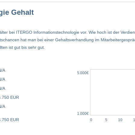
ie Gehalt
älter bei ITERGO Informationstechnologie vor. Wie hoch ist der Verdi
chancen hat man bei einer Gehaltsverhandlung im Mitarbeitergesprä
en ist gut bis sehr gut.
N/A
5.000€
N/A
N/A
6.750 EUR
N/A
1.000€
6.750 EUR
0
5
10