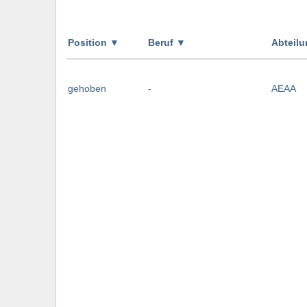
Position
▼
Beruf
▼
Abteil
gehoben
-
AEAA