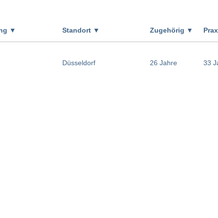
ung
▼
Standort
▼
Zugehörig
▼
Pra
Düsseldorf
26 Jahre
33 J