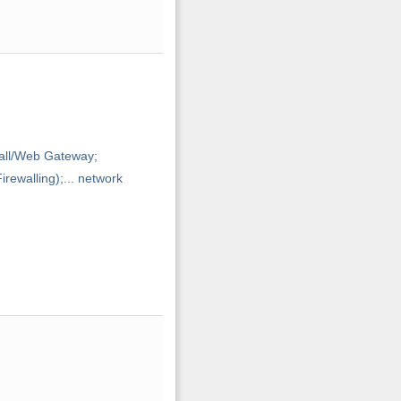
wall/Web Gateway;
ewalling);... network