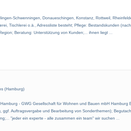
llingen-Schwenningen, Donaueschingen, Konstanz, Rottweil, Rheinfeld
i, Tischlerei o.ä., Adressliste besteht; Pflege: Bestandskunden (nach
egion; Beratung: Unterstützung von Kunden;... ihnen liegt ...
es (Hamburg)
ft Hamburg - GWG Gesellschaft für Wohnen und Bauen mbH Hamburg B
g, ggf. Auftragsvergabe und Bearbeitung von Sonderthemen); Begutach
... "jeder ein experte - alle zusammen ein team" wir suchen ...