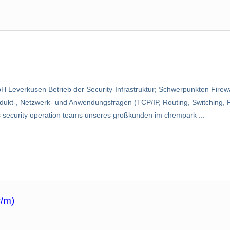
H Leverkusen Betrieb der Security-Infrastruktur; Schwerpunkten Fire
kt-, Netzwerk- und Anwendungsfragen (TCP/IP, Routing, Switching, Fir
es security operation teams unseres groß­kunden im chempark ...
w/m)