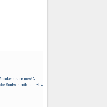
; Regalumbauten gemäß
r Sortimentspflege;... view