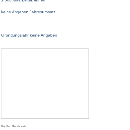
1.000 Mitarbeiter/-innen
keine Angaben Jahresumsatz
-
Gründungsjahr keine Angaben
City Map / Map Generator