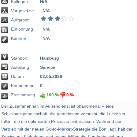
Kollegen
N/A
Vorgesetzte
N/A
Aufgaben
Entlohnung
N/A
Karriere
N/A
Standort
Hamburg
Abteilung
Service
Datum
02.05.2026
Kommentar
0
Zustimmung
100 %
0 %
​Der Zusammenhalt im Außendienst ist phänomenal – eine
Schicksalsgemeinschaft, die gemeinsam versucht, die Lücken zu
füllen, die die optimierten Prozesse hinterlassen. Während der
Vertrieb mit der neuen Go-to-Market-Strategie die Boni jagt, hält der
Service mit Klebeband und gutem Willen die Kundenbeziehung