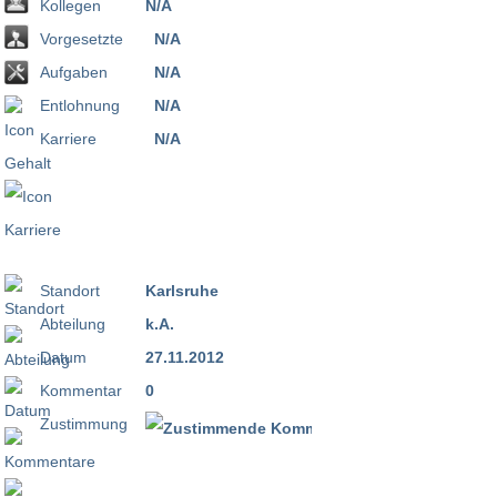
Kollegen
N/A
Vorgesetzte
N/A
Aufgaben
N/A
Entlohnung
N/A
Karriere
N/A
Standort
Karlsruhe
Abteilung
k.A.
Datum
27.11.2012
Kommentar
0
Zustimmung
100 %