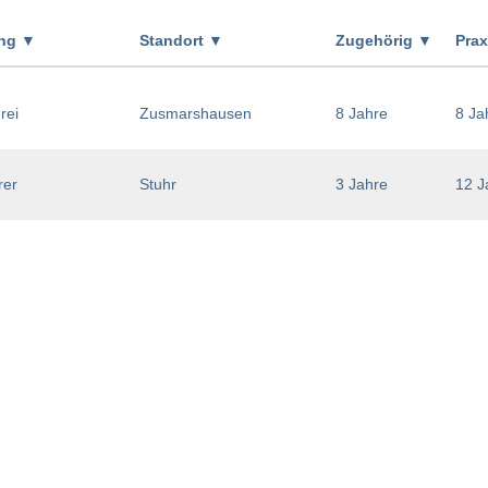
ung
▼
Standort
▼
Zugehörig
▼
Pra
rei
Zusmarshausen
8 Jahre
8 Ja
rer
Stuhr
3 Jahre
12 J