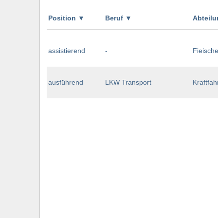
Position
▼
Beruf
▼
Abteil
assistierend
-
Fieische
ausführend
LKW Transport
Kraftfah