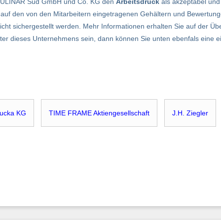
S CULINAR Süd GmbH und Co. KG den
Arbeitsdruck
als akzeptabel und
 auf den von den Mitarbeitern eingetragenen Gehältern und Bewertung
nicht sichergestellt werden. Mehr Informationen erhalten Sie auf der Übe
eiter dieses Unternehmens sein, dann können Sie unten ebenfals eine
Lucka KG
TIME FRAME Aktiengesellschaft
J.H. Ziegler