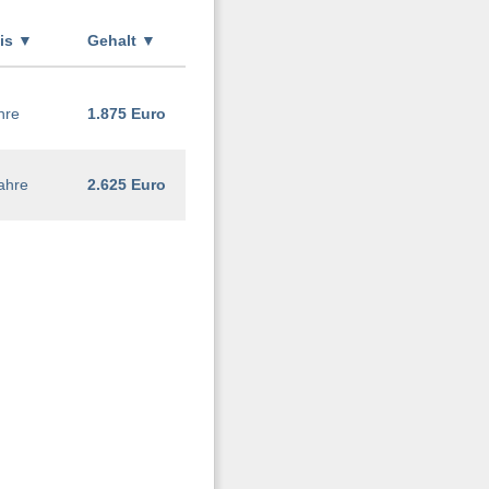
xis
▼
Gehalt
▼
hre
1.875 Euro
ahre
2.625 Euro