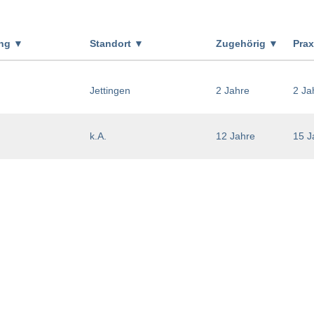
ung
▼
Standort
▼
Zugehörig
▼
Pra
Jettingen
2 Jahre
2 Ja
k.A.
12 Jahre
15 J