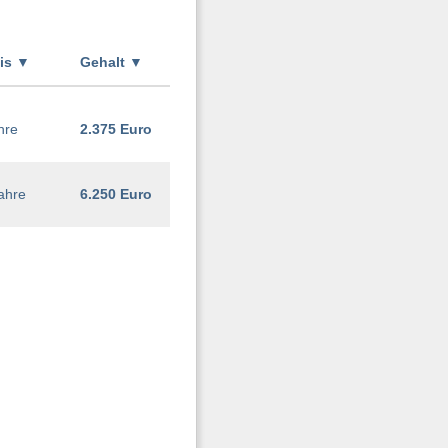
xis
▼
Gehalt
▼
hre
2.375 Euro
ahre
6.250 Euro