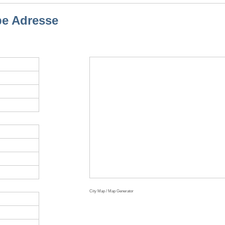
be Adresse
City Map / Map Generator