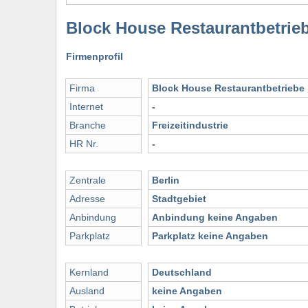
Block House Restaurantbetrie
Firmenprofil
Firma
Block House Restaurantbetriebe
Internet
-
Branche
Freizeitindustrie
HR Nr.
-
Zentrale
Berlin
Adresse
Stadtgebiet
Anbindung
Anbindung keine Angaben
Parkplatz
Parkplatz keine Angaben
Kernland
Deutschland
Ausland
keine Angaben