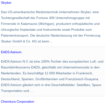
Stryker
Angestellte
Umsatz
Medizin
Das US-amerikanische Medizintechnik-Unternehmen Stryker, eine
27.000
9,95 Mrd. USD
Tochtergesellschaft der Fortune 400 Unternehmsgruppe mit
Firmensitz in Kalamazoo (Michigan), produziert orthopädische und
chirurgische Implantate und Instrumente sowie Produkte zum
Patiententransport. Die deutsche Niederlassung mit der Firmierung
Stryker GmbH & Co. KG ist beim ...
EADS Astrium
Luftfahrt
EADS Astrium N.V. ist eine 100%-Tochter des europäischen Luft- und
12.000
Raumfahrtkonzerns EADS, gleichfalls mit Unternehmenssitz in den
Niederlanden. Es beschäftigt 12.000 Mitarbeiter in Frankreich,
Deutschland, Spanien, Großbritannien und Französisch-Guayana.
EADS Astrium gliedert sich in drei Geschäftsfelder: Satellites, Space
Transportation und ...
Chemtura Corporation