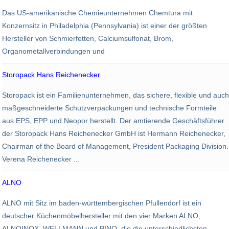
Chemie
Das US-amerikanische Chemieunternehmen Chemtura mit
2.500
1,75 Mrd. USD
Konzernsitz in Philadelphia (Pennsylvania) ist einer der größten
Hersteller von Schmierfetten, Calciumsulfonat, Brom,
Organometallverbindungen und
Storopack Hans Reichenecker
Verschiedenes
Storopack ist ein Familienunternehmen, das sichere, flexible und auch
2.400
353 Mio. EUR
maßgeschneiderte Schutzverpackungen und technische Formteile
aus EPS, EPP und Neopor herstellt. Der amtierende Geschäftsführer
der Storopack Hans Reichenecker GmbH ist Hermann Reichenecker,
Chairman of the Board of Management, President Packaging Division.
Verena Reichenecker ...
ALNO
Konsumgüter
ALNO mit Sitz im baden-württembergischen Pfullendorf ist ein
2.100
493,2 Mio. EUR
deutscher Küchenmöbelhersteller mit den vier Marken ALNO,
ALNOINOX, WELLMANN und PINO, die die unterschiedlichsten