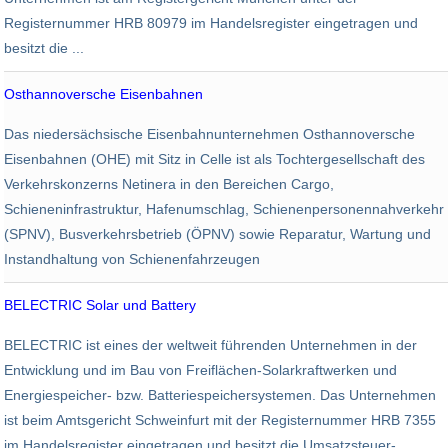
Registernummer HRB 80979 im Handelsregister eingetragen und
besitzt die ...
Osthannoversche Eisenbahnen
Logistik
Das niedersächsische Eisenbahnunternehmen Osthannoversche
1.565
Eisenbahnen (OHE) mit Sitz in Celle ist als Tochtergesellschaft des
Verkehrskonzerns Netinera in den Bereichen Cargo,
Schieneninfrastruktur, Hafenumschlag, Schienenpersonennahverkehr
(SPNV), Busverkehrsbetrieb (ÖPNV) sowie Reparatur, Wartung und
Instandhaltung von Schienenfahrzeugen
BELECTRIC Solar und Battery
Energiewirtschaft
BELECTRIC ist eines der weltweit führenden Unternehmen in der
500
Entwicklung und im Bau von Freiflächen-Solarkraftwerken und
Energiespeicher- bzw. Batteriespeichersystemen. Das Unternehmen
ist beim Amtsgericht Schweinfurt mit der Registernummer HRB 7355
im Handelsregister eingetragen und besitzt die Umsatzsteuer-