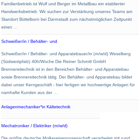
Familienbetrieb ist Wulf und Berger im Metallbau ein etablierter
Handwerksbetrieb. Wir suchen zur Verstärkung unseres Teams am
Standort Büttelborn bei Darmstadt zum nächstmöglichen Zeitpunkt
einen ...
Schweißer/in / Behälter- und
Reiner Schmitt Brennereitechnik
Schweißer/in / Behälter- und Apparatebauer/in (m/w/d) Weselberg
Weselberg
(Südwestpfalz) 40h/Woche Die Reiner Schmitt GmbH
Brennereitechnik ist in den Bereichen Behälter- und Apparatebau
sowie Brennereitechnik tätig. Der Behälter- und Apparatebau bildet
dabei unser Kerngeschäft - hier fertigen wir hochwertige Anlagen für
namhafte Kunden aus der ...
Anlagenmechaniker*in Kältetechnik
Städtisches Klinikum Karlsruhe
Karlsruhe
Mechatroniker / Elektriker (m/w/d)
DMK Deutsches Milchkontor
Die größte deutsche Molkereigenossenschaft verarbeitet mit rund