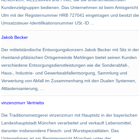
Kundenzielgruppen bedienen. Das Unternehmen ist beim Amtsgericht
Ulm mit der Registernummer HRB 727041 eingetragen und besitzt die
Umsatzsteuer-Identifikationsnummer USt.-ID ...
Jakob Becker
Recycling
Der mittelständische Entsorgungskonzern Jakob Becker mit Sitz in der
2.000
269,13 Mio. EUR
rheinland-pfälzischen Ortsgemeinde Mehlingen bietet seinen Kunden
verschiedene Entsorgungsdienstleistungen wie die Sonderabfall-,
Haus-, Industrie- und Gewerbeabfallentsorgung, Sammlung und
Verwertung von Abfall im Zusammenhang mit den Dualen Systemen,
Altlastensanierung, ...
vinzenzmurr Vertriebs
Nahrungsindustrie
Die Traditionsmetzgerei vinzenzmurr mit Hauptsitz in der bayerischen
2.000
Landeshauptstadt München verarbeitet und verkauft Lebensmittel,
darunter insbesondere Fleisch- und Wurstspezialitäten. Das
Unternehmen ist am Registergericht München unter der