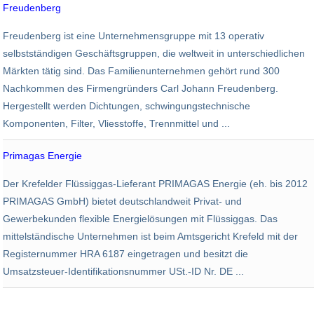
Freudenberg
Angestellte
Umsatz
Industrie
Freudenberg ist eine Unternehmensgruppe mit 13 operativ
48.000
8,6 Mrd. EUR
selbstständigen Geschäftsgruppen, die weltweit in unterschiedlichen
Märkten tätig sind. Das Familienunternehmen gehört rund 300
Nachkommen des Firmengründers Carl Johann Freudenberg.
Hergestellt werden Dichtungen, schwingungstechnische
Komponenten, Filter, Vliesstoffe, Trennmittel und ...
Primagas Energie
Energiewirtschaft
Der Krefelder Flüssiggas-Lieferant PRIMAGAS Energie (eh. bis 2012
230
282,7 Mio. EUR
PRIMAGAS GmbH) bietet deutschlandweit Privat- und
Gewerbekunden flexible Energielösungen mit Flüssiggas. Das
mittelständische Unternehmen ist beim Amtsgericht Krefeld mit der
Registernummer HRA 6187 eingetragen und besitzt die
Umsatzsteuer-Identifikationsnummer USt.-ID Nr. DE ...