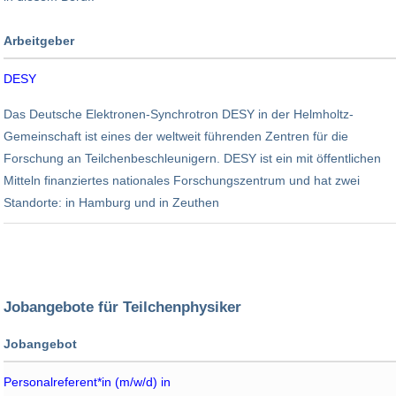
Arbeitgeber
Branche
DESY
Angestellte
Umsatz
Nonprofit
Das Deutsche Elektronen-Synchrotron DESY in der Helmholtz-
1.900
183 Mio. EUR
Gemeinschaft ist eines der weltweit führenden Zentren für die
Forschung an Teilchenbeschleunigern. DESY ist ein mit öffentlichen
Mitteln finanziertes nationales Forschungszentrum und hat zwei
Standorte: in Hamburg und in Zeuthen
Jobangebote für Teilchenphysiker
Jobangebot
Arbeitgeber
Personalreferent*in (m/w/d) in
Standort