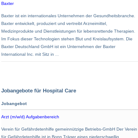
Baxter
Angestellte
Umsatz
Chemie
Baxter ist ein internationales Unternehmen der Gesundheitsbranche.
48.000
10,4 Mrd. USD
Baxter entwickelt, produziert und vertreibt Arzneimittel,
Medizinprodukte und Dienstleistungen für lebensrettende Therapien.
Im Fokus dieser Technologien stehen Blut und Kreislaufsystem. Die
Baxter Deutschland GmbH ist ein Unternehmen der Baxter
International Inc. mit Sitz in ...
Jobangebote für Hospital Care
Jobangebot
Arbeitgeber
Arzt (m/w/d) Aufgabenbereich
Standort
VFG gemeinnützige Betriebs-GmbH -
Verein für Gefährdetenhilfe gemeinnützige Betriebs-GmbH Der Verein
Bonn
für Gefährdetenhilfe ist in Bonn Träger eines niederschwellig