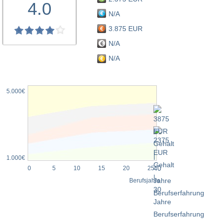
4.0
N/A
3.875 EUR
N/A
N/A
5.000€
1.000€
0
5
10
15
20
25
Berufsjahre