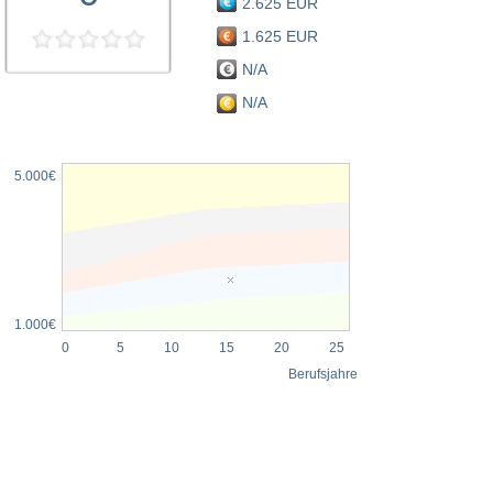
2.625 EUR
1.625 EUR
N/A
N/A
5.000€
1.000€
0
5
10
15
20
25
Berufsjahre