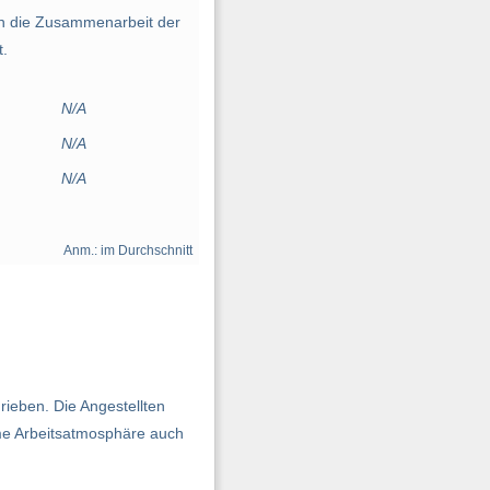
n die Zusammenarbeit der
t.
N/A
N/A
N/A
Anm.: im Durchschnitt
rieben. Die Angestellten
hme Arbeitsatmosphäre auch