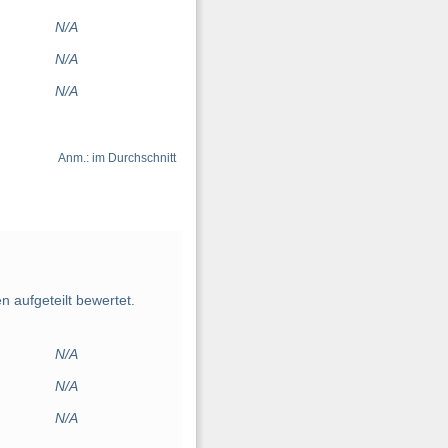
N/A
N/A
N/A
Anm.: im Durchschnitt
 aufgeteilt bewertet.
N/A
N/A
N/A