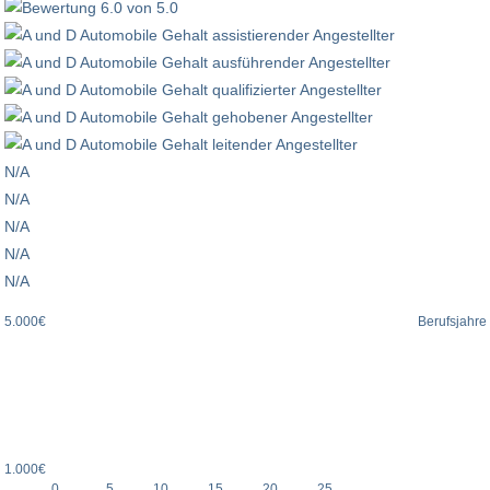
N/A
N/A
N/A
N/A
N/A
5.000€
Berufsjahre
1.000€
0
5
10
15
20
25