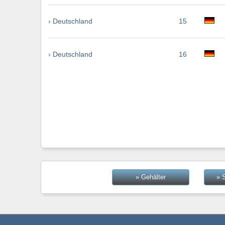
› Deutschland
15
› Deutschland
16
» Gehälter
» 