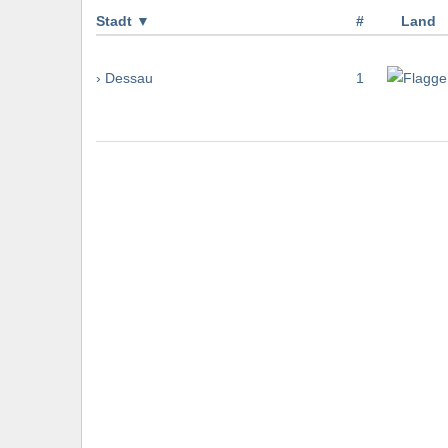
Stadt
▼
#
Land
› Dessau
1