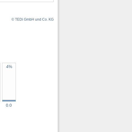
© TEDi GmbH und Co. KG
4%
0.0