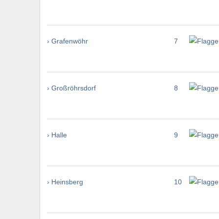
› Grafenwöhr
7
› Großröhrsdorf
8
› Halle
9
› Heinsberg
10