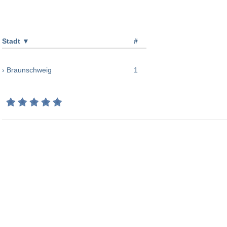
Stadt
▼
#
› Braunschweig
1