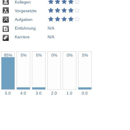
Kollegen
Vorgesetzte
Aufgaben
Entlohnung
N/A
Karriere
N/A
85%
5%
5%
0%
0%
5%
5.0
4.0
3.0
2.0
1.0
0.0