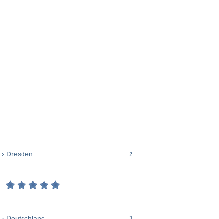
› Dresden
2
› Deutschland
3