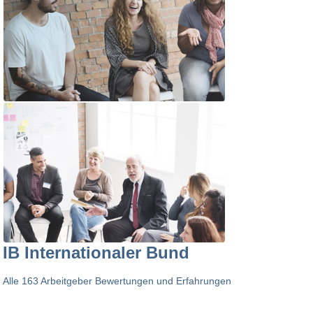
IB Internationaler Bund
Alle 163 Arbeitgeber Bewertungen und Erfahrungen