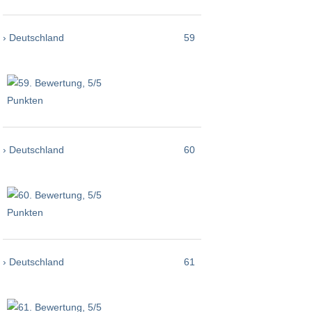
› Deutschland
59
› Deutschland
60
› Deutschland
61