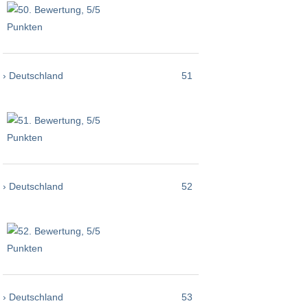
› Deutschland
51
› Deutschland
52
› Deutschland
53