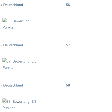
› Deutschland
56
› Deutschland
57
› Deutschland
58