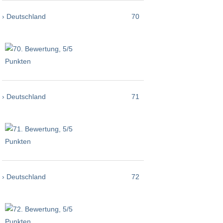
› Deutschland
70
› Deutschland
71
› Deutschland
72