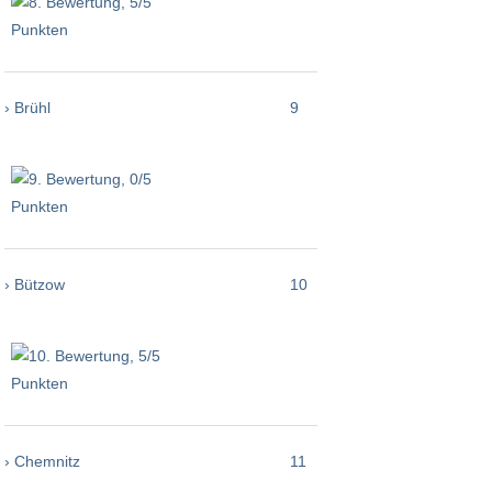
› Brühl
9
› Bützow
10
› Chemnitz
11