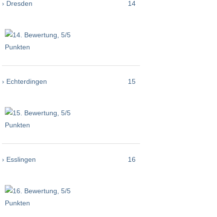
› Dresden
14
› Echterdingen
15
› Esslingen
16