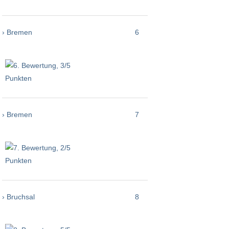
› Bremen
6
› Bremen
7
› Bruchsal
8