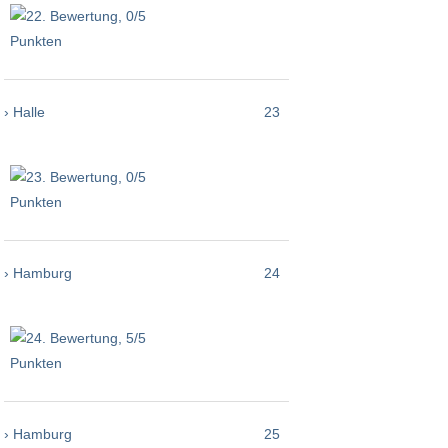
› Halle
23
› Hamburg
24
› Hamburg
25