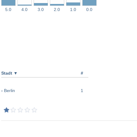
5.0
4.0
3.0
2.0
1.0
0.0
Stadt
▼
#
› Berlin
1