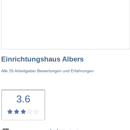
Einrichtungshaus Albers
Alle 26 Arbeitgeber Bewertungen und Erfahrungen
3.6