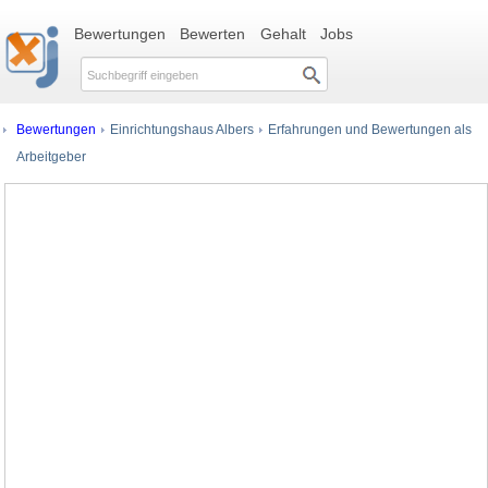
Bewertungen
Bewerten
Gehalt
Jobs
Bewertungen
Einrichtungshaus Albers
Erfahrungen und Bewertungen als
Arbeitgeber