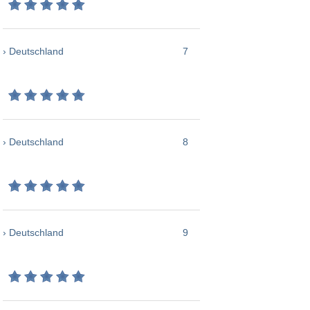
› Deutschland
7
› Deutschland
8
› Deutschland
9