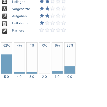
Kollegen
Vorgesetzte
Aufgaben
Entlohnung
Karriere
62%
4%
4%
0%
8%
23%
5.0
4.0
3.0
2.0
1.0
0.0