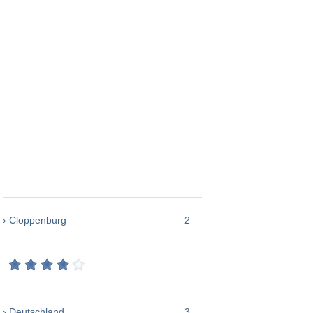
› Cloppenburg
2
› Deutschland
3