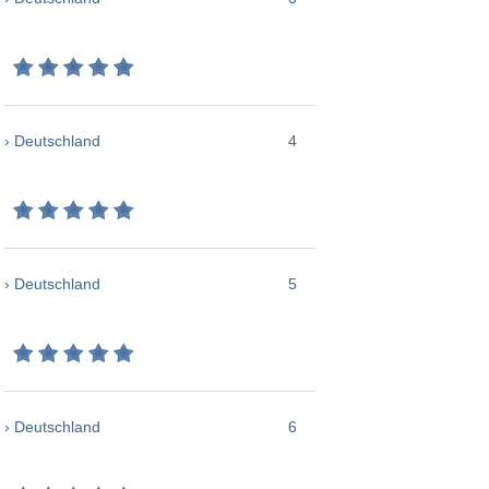
› Deutschland
4
› Deutschland
5
› Deutschland
6