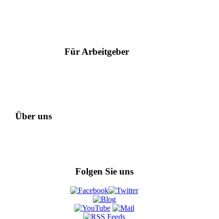
Suche nach Berufen
Suche nach Städten
Ratgeber
Für Arbeitgeber
Serviceangebote
Hilfe & Kontakt
Arbeitgeber des Jahres
Über uns
Datenschutz
Referenzen
Impressum
Folgen Sie uns