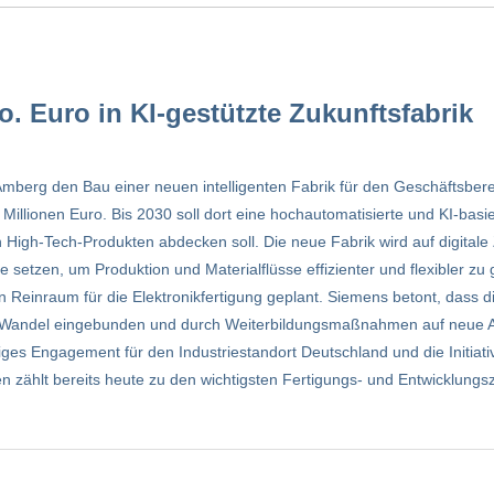
o. Euro in KI-gestützte Zukunftsfabrik
mberg den Bau einer neuen intelligenten Fabrik für den Geschäftsbere
 Millionen Euro. Bis 2030 soll dort eine hochautomatisierte und KI-basi
High-Tech-Produkten abdecken soll. Die neue Fabrik wird auf digitale Zw
e setzen, um Produktion und Materialflüsse effizienter und flexibler zu
 Reinraum für die Elektronikfertigung geplant. Siemens betont, dass d
alen Wandel eingebunden und durch Weiterbildungsmaßnahmen auf neue 
stiges Engagement für den Industriestandort Deutschland und die Initia
n zählt bereits heute zu den wichtigsten Fertigungs- und Entwicklun