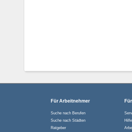
Für Arbeitnehmer
Für
Suche nach Berufen
Serv
Suche nach Städten
Hilf
Ratgeber
Arbe