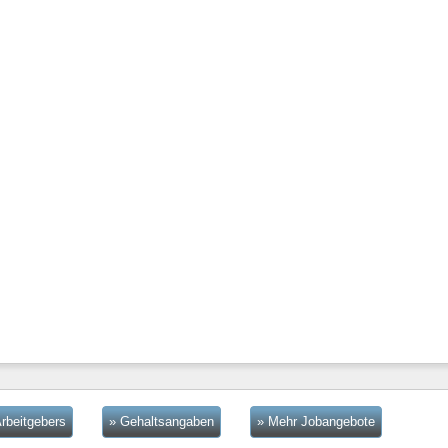
rbeitgebers
» Gehaltsangaben
» Mehr Jobangebote