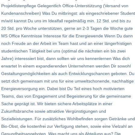
Projektlistenpflege Gelegentlich Office-Unterstützung (Versand von
Kundenanschreiben) Was Du mitbringst: als eingeschriebener Student
m/w/d kannst Du uns im Idealfall regelmäßig min. 12 Std. und bis zu
20 Std. pro Woche unterstützen, gerne an 2-3 Tagen die Woche gute
MS Office Kenntnisse Interesse für die Energiewende Wenn Du dann
noch Freude an der Arbeit im Team hast und an einer längerfristigen
studentischen Tätigkeit bei uns (optimal die nächsten ein bis zwei
Jahre) interessiert bist, dann sollten wir uns kennenlernen Was dich
erwartet In einem expandierenden Unternehmen werden Dir sowohl
Gestaltungsmöglichkeiten als auch Entwicklungschancen geboten. Du
setzt dich gemeinsam mit uns für eine umweltschonende, nachhaltige
Energieversorgung ein. Dabei bist Du Teil eines hoch motivierten
Teams, das von Engagement und Begeisterung für die gemeinsame
Sache geprägt ist. Wir bieten sichere Arbeitsplätze in einer
Zukunftsbranche sowie attraktive Vergünstigungen und
Sozialleistungen. Für zusätzliches Wohlbefinden sorgen Getränke und
Bio-Obst, die kostenfrei zur Verfügung stehen, sowie eine Vielzahl an
Gesundheitsangeboten. Was macht uns als Abteilung aus? Die