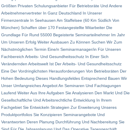
Größten Privaten Schu­lungs­anbieter Für Betriebsräte Und Andere
Arbeitnehmervertreter In Ganz Deutsch­land In Unserer
Firmenzentrale In Seehausen Am Staffelsee (60 Km Südlich Von
München) Schaffen über 170 Festangestellte Mitarbeiter Die
Grundlage Für Rund 55000 Begeisterte Seminar­teilnehmer Im Jahr
Um Unseren Erfolg Weiter Ausbauen Zu Können Suchen Wir Zum
Nächstmöglichen Termin Eine/n Seminarmanager/in Für Unseren
Fach­bereich Arbeits- Und Gesundheitsschutz In Einer Sich
Verändernden Arbeitswelt Ist Der Arbeits- Und Gesundheitsschutz
Eine Der Vordringlichsten Herausforderungen Von Betriebsräten Der
Hohen Bedeutung Dieses Handlungsfeldes Entsprechend Bauen Wir
Unser Umfangreiches Angebot An Semi­naren Und Fachtagungen
Laufend Weiter Aus Ihre Aufgaben Sie Analysieren Den Markt Und Die
Gesellschaftliche Und Arbeitsrechtliche Entwicklung In Ihrem
Fachgebiet Sie Entwickeln Strategien Zur Erweiterung Unseres
Produktportfolios Sie Konzipieren Seminarangebote Und
Verantworten Deren Planung Durchführung Und Nachbereitung Sie
Sind Für Die Jahresplanung Und Das Operative Tagesgeschäft