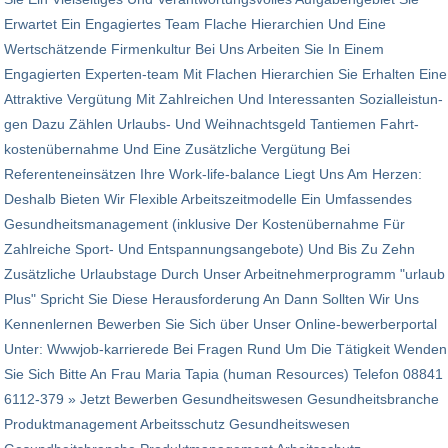
Erwartet Ein Engagiertes Team Flache Hierarchien Und Eine
Wertschätzende Firmen­kultur Bei Uns Arbeiten Sie In Einem
Engagierten Experten-team Mit Flachen Hierarchien Sie Erhalten Eine
Attraktive Vergütung Mit Zahlreichen Und Interessanten Sozial­leis­tun­
gen Dazu Zählen Urlaubs- Und Weihnachtsgeld Tantiemen Fahrt­
kosten­über­nahme Und Eine Zusätzliche Vergütung Bei
Referenteneinsätzen Ihre Work-life-balance Liegt Uns Am Herzen:
Deshalb Bieten Wir Flexible Arbeits­zeit­modelle Ein Umfassendes
Gesundheitsmanagement (inklusive Der Kosten­über­nahme Für
Zahlreiche Sport- Und Entspannungsangebote) Und Bis Zu Zehn
Zusätz­liche Urlaubstage Durch Unser Arbeitnehmerprogramm "urlaub
Plus" Spricht Sie Diese Herausforderung An Dann Sollten Wir Uns
Kennenlernen Bewerben Sie Sich über Unser Online-bewerberportal
Unter: Wwwjob-karrierede Bei Fragen Rund Um Die Tätigkeit Wenden
Sie Sich Bitte An Frau Maria Tapia (human Resources) Telefon 08841
6112-379 » Jetzt Bewerben Gesundheitswesen Gesundheitsbranche
Produktmanagement Arbeitsschutz Gesundheitswesen