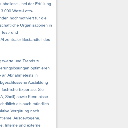
bbellose - bei der Erfüllung
d 3.000 West-Lotto-
den hochmotiviert für die
schaftliche Organisationen in
 Test- und
l zentraler Bestandteil des
ngswerte und Trends zu
ie­rungslösungen optimieren
me an Abnahmetests in
 abgeschlossene Ausbildung
 fachliche Expertise. Sie
A, Shell) sowie Kenntnisse
chriftlich als auch mündlich
aktive Vergütung nach
Tantieme. Ausgewogene,
ge. Interne und externe