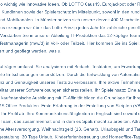
uso wichtig wie innovative Ideen. Ob LOTTO 6aus49, Eurojackpot oder Ru
er Kundinnen sowie der Spielerschutz im Mittelpunkt, sowohl in den run
d Mobilkanälen. In Münster setzen sich unsere derzeit 400 Mitarbeiten
s erzeugen wir über das Lotto-Prinzip jedes Jahr für zahlreiche gesell­
Verstärken Sie in unserer Abteilung IT-Produktion das 12-köpfige Team
anagerin (m/w/d) in Voll- oder Teilzeit. Hier kommen Sie ins Spiel: A
iert und gepflegt werden, was u.
ufträgen umfasst. Sie analysieren mit Bedacht Testdaten, um Erwartu
erte Entscheidungen unterstützen. Durch die Entwicklung von Automati­s
ienz und Genauigkeit unseres Tests zu verbessern. Ihre aktive Teilnah
ität unserer Softwarelösungen sicherzustellen. Ihr Spieleinsatz: Eine
kaufmännische Ausbildung mit IT-Affinität bilden die Grundlage für Ihre
 Office Produkten. Erste Erfahrung in der Erstellung von Skripten (VB
Ihr Profil ab. Ihre Kommunikationsfähigkeiten in Englisch sind sowohl s
s Team, das zusammenhält und in dem es Spaß macht zu arbeiten. Attr
iche Altersversorgung, Weihnachtsgeld (13. Gehalt), Urlaubsgeld und 
eitgestaltung, 30 Tage Urlaub, Kinderferienbetreuung und Homeoffice-Ta