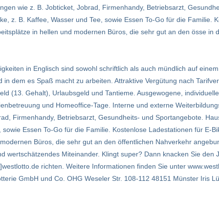
en wie z. B. Jobticket, Jobrad, Firmenhandy, Betriebsarzt, Gesundhe
e, z. B. Kaffee, Wasser und Tee, sowie Essen To-Go für die Familie. K
itsplätze in hellen und modernen Büros, die sehr gut an den össe in 
gkeiten in Englisch sind sowohl schriftlich als auch mündlich auf einem
in dem es Spaß macht zu arbeiten. Attraktive Vergütung nach Tarifve
geld (13. Gehalt), Urlaubsgeld und Tantieme. Ausgewogene, individuell
rferienbetreuung und Homeoffice-Tage. Interne und externe Weiterbild
brad, Firmenhandy, Betriebsarzt, Gesundheits- und Sportangebote. Hau
 sowie Essen To-Go für die Familie. Kostenlose Ladestationen für E-B
nd modernen Büros, die sehr gut an den öffentlichen Nahverkehr angeb
nd wertschätzendes Miteinander. Klingt super? Dann knacken Sie den J
]westlotto.de richten. Weitere Informationen finden Sie unter www.westl
terie GmbH und Co. OHG Weseler Str. 108-112 48151 Münster Iris Lüt