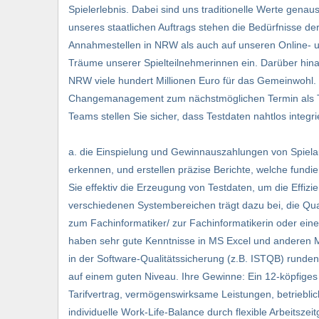
Spielerlebnis. Dabei sind uns traditionelle Werte gena
unseres staat­lichen Auftrags stehen die Bedürfnisse d
Annahmestellen in NRW als auch auf unseren Online- un
Träume unserer Spielteil­nehmerinnen ein. Darüber hinau
NRW viele hundert Millionen Euro für das Gemeinwohl. 
Changemanagement zum nächstmöglichen Termin als Testm
Teams stellen Sie sicher, dass Testdaten nahtlos integr
a. die Einspielung und Gewinnauszahlungen von Spiela
erkennen, und erstellen präzise Berichte, welche fundi
Sie effektiv die Erzeugung von Testdaten, um die Effiz
verschiedenen Systembereichen trägt dazu bei, die Qual
zum Fachinformatiker/ zur Fachinformatikerin oder eine 
haben sehr gute Kenntnisse in MS Excel und anderen MS
in der Software-Qualitätssicherung (z.B. ISTQB) runden 
auf einem guten Niveau. Ihre Gewinne: Ein 12-köpfige
Tarifvertrag, vermögens­wirksame Leistungen, betriebl
individuelle Work-Life-Balance durch flexible Arbeitsz