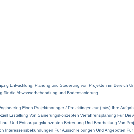
ipzig Entwicklung, Planung und Steuerung von Projekten im Bereich Umw
ng für die Abwasserbehandlung und Bodensanierung.
Engineering Einen Projektmanager / Projektingenieur (m/w) Ihre Aufga
eziell Erstellung Von Sanierungskonzepten Verfahrensplanung Für Di
kbau- Und Entsorgungskonzepten Betreuung Und Bearbeitung Von Proje
 Von Interessensbekundungen Für Ausschreibungen Und Angeboten Für 