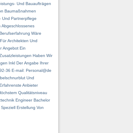
eistungs- Und Bauaufträgen
 Von Baumaßnahmen
- Und Partnerpflege
n Abgeschlossenes
 Berufserfahrung Wäre
Für Architekten Und
er Angebot Ein
 Zusatzleistungen Haben Wir
gen Inkl Der Angabe Ihrer
792-36 E-mail: Personal@de
bel­schnurblut Und
Erfahrenste Anbieter
öchstem Qualitäts­niveau
ztechnik Engineer Bachelor
Speziell Erstellung Von