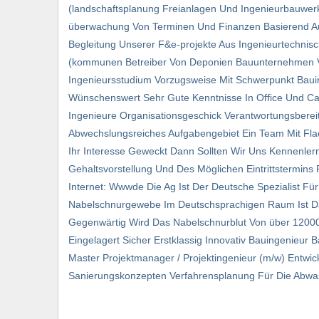
(landschaftsplanung Freianlagen Und Ingenieurbauwerk
überwachung Von Terminen Und Finanzen Basierend 
Begleitung Unserer F&e-projekte Aus Ingenieurtechnis
(kommunen Betreiber Von Deponien Bauunternehmen Ver
Ingenieursstudium Vorzugsweise Mit Schwerpunkt Baui
Wünschenswert Sehr Gute Kenntnisse In Office Und C
Ingenieure Organisationsgeschick Verantwortungsbereit
Abwechslungsreiches Aufgabengebiet Ein Team Mit Flac
Ihr Interesse Geweckt Dann Sollten Wir Uns Kennenlern
Gehaltsvorstellung Und Des Möglichen Eintrittstermin
Internet: Wwwde Die Ag Ist Der Deutsche Spezialist Fü
Nabelschnur­gewebe Im Deutsch­sprachigen Raum Ist Da
Gegenwärtig Wird Das Nabel­schnurblut Von über 1200
Eingelagert Sicher Erstklassig Innovativ Bauingenieur
Master Projektmanager / Projektingenieur (m/w) Entwic
Sanierungskonzepten Verfahrensplanung Für Die Abwa