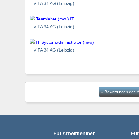
VITA 34 AG (Leipzig)
Teamleiter (m/w) IT
VITA 34 AG (Leipzig)
IT Systemadministrator (m/w)
VITA 34 AG (Leipzig)
» Bewertungen des A
Für Arbeitnehmer
Für