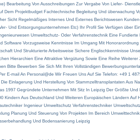
e) Bearbeitung Von Ausschreibungen Zur Vergabe Von Liefer- Dienstl
Auf Dem Projektbudget Fachtechnische Begleitung Und überwachung
cher Sicht Regelmäßiges Internes Und Externes Berichtswesen Kunden
- Und Entsorgungsunternehmen Etc) Ihr Profil Sie Verfügen über Ei
ngenieurwesen Umweltschutz- Oder Verfahrenstechnik Eine Fundierte
ad Software Vorzugsweise Kenntnisse Im Umgang Mit Honorarordnung 
schaft Und Strukturierte Arbeitsweise Sichere Englischkenntnisse Uns
hen Hierarchien Eine Attraktive Vergütung Sowie Eine Reihe Weiterer
en Bitte Bewerben Sie Sich Mit Ihren Vollständigen Bewerbungsunterla
s Per E-mail An Personal@de Wir Freuen Uns Auf Sie Telefon: +49 1 48
r Die Einlagerung Und Herstellung Von Stammzell­transplantaten Aus Na
s 1997 Gegründete Unter­nehmen Mit Sitz In Leipzig Der Größte Und 
00 Kindern Aus Deutschland Und Weiteren Europäischen Ländern Auf H
 Bautechniker Ingenieur Umweltschutz Verfahrenstechniker Umweltschut
klung Planung Und Steuerung Von Projekten Im Bereich Umwelttechnik 
sserbehandlung Und Bodensanierung Leipzig