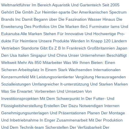
Weltmarktführer Im Bereich Aquaristik Und Gartenteich Seit 2005
Gehört Die Gmbh Zur Heimtier-sparte Der Amerika­nischen Spectrum
Brands Inc Damit Begann über Die Faszi­na­tion Wasser Hinaus Die
Erwei­te­rung Des Portfolios Um Die Marken 8in1 Furminator Iams Und
Eukanuba Alle Marken Stehen Für Innovative Und Hochwertige Pro­
dukte Für Heimtiere Unsere Produkte Werden In Knapp 120 Ländern
Vertrieben Standorte Gibt Es Z B In Frankreich Groß­bri­tan­nien Japan
Den Usa Italien Singapur Und China Unser Unter­nehmen Beschäftigt
Weltweit Mehr Als 850 Mitarbeiter Was Wir Ihnen Bieten: Einen
Sicheren Arbeitsplatz In Einem Stark Wachsenden Inter­nationalen
Konzernumfeld Mit Leistungsorientierter Vergütung Herausragenden
Sozialleistungen Umfangreicher It-unterstützung Und Starken Marken
Was Sie Erwartet: Vorbereiten Und Umsetzen Von
Investitionsprojekten Mit Dem Schwerpunkt In Der Futter- Und
Flüssigkeitsherstellung Erstellen Der Dazu Notwendigen Internen
Genehmigungsunterlagen Und Präsentationen Planen Der Montage
Und Inbetriebnahme In Enger Zusammenarbeit Mit Der Produktion
Und Dem Technik-team Sicherstellen Der Verfügbarkeit Der