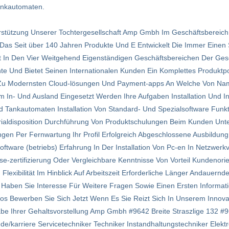
ankautomaten.
rstützung Unserer Tochtergesellschaft Amp Gmbh Im Geschäftsbereich 
s Seit über 140 Jahren Produkte Und E Entwickelt Die Immer Einen S
eit In Den Vier Weitgehend Eigenständigen Geschäftsbereichen Der Ge
te Und Bietet Seinen Internationalen Kunden Ein Komplettes Produktp
n Zu Modernsten Cloud-lösungen Und Payment-apps An Welche Von Na
Im In- Und Ausland Eingesetzt Werden Ihre Aufgaben Installation Und I
 Tankautomaten Installation Von Standard- Und Spezialsoftware Funk
rialdisposition Durchführung Von Produktschulungen Beim Kunden Unt
gen Per Fernwartung Ihr Profil Erfolgreich Abgeschlossene Ausbildung
ftware (betriebs) Erfahrung In Der Installation Von Pc-en In Netzwer
cse-zertifizierung Oder Vergleichbare Kenntnisse Von Vorteil Kundeno
Flexibilität Im Hinblick Auf Arbeitszeit Erforderliche Länger Andauernd
Haben Sie Interesse Für Weitere Fragen Sowie Einen Ersten Informat
deos Bewerben Sie Sich Jetzt Wenn Es Sie Reizt Sich In Unserem Inno
abe Ihrer Gehaltsvorstellung Amp Gmbh #9642 Breite Straszlige 132 #
rriere Servicetechniker Techniker Instandhaltungstechniker Elektro