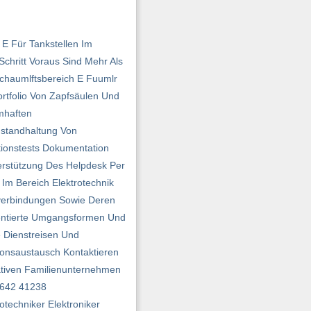
E Für Tankstellen Im
chritt Voraus Sind Mehr Als
schaumlftsbereich E Fuumlr
ortfolio Von Zapfsäulen Und
mhaften
nstandhaltung Von
tionstests Dokumentation
erstützung Des Helpdesk Per
 Im Bereich Elektrotechnik
kverbindungen Sowie Deren
rientierte Umgangsformen Und
e Dienstreisen Und
ionsaustausch Kontaktieren
vativen Familienunternehmen
9642 41238
techniker Elektroniker