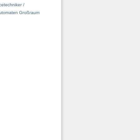
etechniker /
kautomaten Großraum