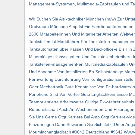
Management-Systemen, Mulitmedia-Zapfsäulen und T
Wir Suchen Sie Als -techniker München (m/w) Zur Unte
Großraum München Amp Ist Ein Familienunternehmen Da
2600 Mitarbeiterinnen Und Mitarbeiter Arbeiten Weltw
Tankstellen Ist Marktführer Für Tankstellen-managemen
Tankautomaten über Kassen Und Backoffice-e Bis Hi
Mineralölgesellshyschaften Und Tankstellenbetreibern 
Tankstellen-management-en Mulitmedia-zapfsäulen Und
Und Abnahme Von Installierten En Selbstständige Mate
Fernwartung Durchführung Von Konfigurationseinstellun
Oder Mechatronik Gute Kenntnisse Von Pc-hardware/-so
Peripherie Sind Von Vorteil Gute Englischkenntnisse M
Teamorientierte Arbeitsweise Gültige Pkw-fahrerlaubnis 
Rufbereitschaft Auch An Wochenenden Und Feiertagen 
Sie Uns Gerne Gtgt Karriere Bei Amp Gtgt Karriere-vi
Einzubringen Dann Bewerben Sie Sich Jetzt Unter Ang
Moumlnchengladbach #9642 Deutschland #9642 Www-de/ka