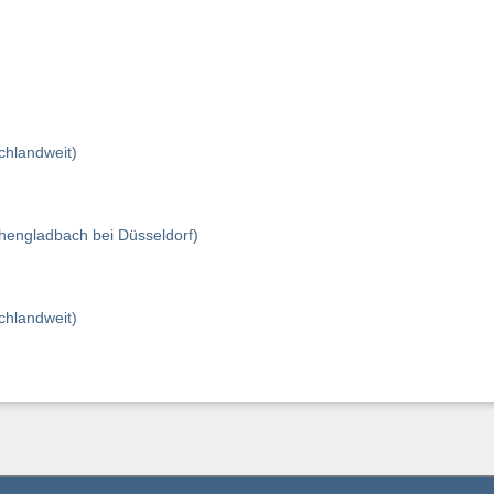
hlandweit)
ngladbach bei Düsseldorf)
hlandweit)