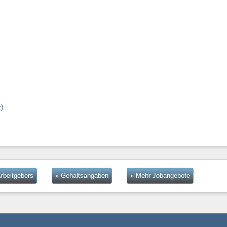
)
rbeitgebers
» Gehaltsangaben
» Mehr Jobangebote