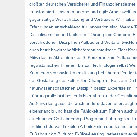
größten deutschen Versicherer und Finanzdienstleister
transformiert. Unsere moderne und agile Arbeitswelt, in 
gegenseitige Wertschätzung und Vertrauen. Wir heißen V
Erfahrungen entscheidend für Innovation sind. Werde T
Disziplinarische und fachliche Führung des Center of Ex
verschiedenen Disziplinen Aufbau und Weiterentwicklun
auch betriebswirtschaftliche/organisatorische Sicht Koo
Mitwirken in Aktivitäten des SI Konzerns zum Aufbau un
regulatorischen Themen bis zur Technologie selbst Weit
Kompetenzen sowie Unterstützung bei übergreifender f
der Gestaltung des kulturellen Change im Konzern Du h
naturwissenschaftlichen Disziplin besitzt Expertise im T
Führungsrolle bist bestenfalls erfahren in der Gestalt
Außenwirkung aus, die auch andere davon überzeugt bes
eigenständig und hast die Fähigkeit zum Führen auch 
durch unser Co-Leadership-Programm Führungskraft in T
profitierst du von flexiblen Arbeitszeiten und kannst
Fußabdruck z.B. durch E-Bike-Leasing verbessern erhäl