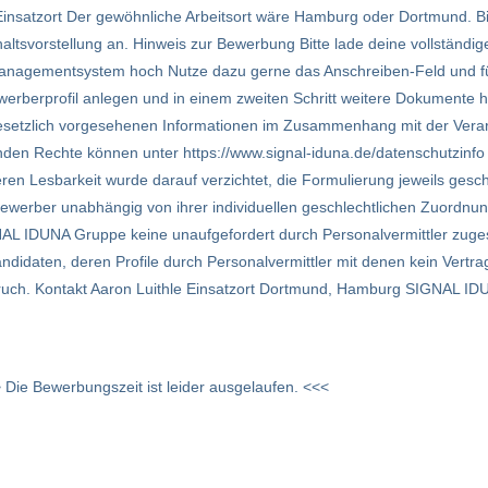
/Einsatzort Der gewöhnliche Arbeitsort wäre Hamburg oder Dortmund. B
ltsvorstellung an. Hinweis zur Bewerbung Bitte lade deine vollständ
rmanagementsystem hoch Nutze dazu gerne das Anschreiben-Feld und fü
werberprofil anlegen und in einem zweiten Schritt weitere Dokumente
 gesetzlich vorgesehenen Informationen im Zusammenhang mit der Vera
den Rechte können unter https://www.signal-iduna.de/datenschutzinf
ren Lesbarkeit wurde darauf verzichtet, die Formulierung jeweils gesch
Bewerber unabhängig von ihrer individuellen geschlechtlichen Zuordnung
GNAL IDUNA Gruppe keine unaufgefordert durch Personalvermittler zuges
didaten, deren Profile durch Personalvermittler mit denen kein Vertrag
ruch. Kontakt Aaron Luithle Einsatzort Dortmund, Hamburg SIGNAL I
 Die Bewerbungszeit ist leider ausgelaufen. <<<