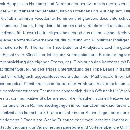
 mit Hauptsitz in Hamburg und Dortmund haben wir uns in den letzten
der wir nutzenzentriert arbeiten, ist von Offenheit und Mut geprägt. Dab
ielfalt in all ihren Facetten willkommen und glauben, dass unterschie
eil unseres Teams, bring deine Ideen ein und verändere mit uns das Je
cellence für Künstliche Intelligenz bestehend aus einem kleinen Kreis 
g einer Konzern-Governance für die Nutzung von Künstlicher Intellige
rdination aller KI-Themen im Tribe Daten und Analytik als auch im ganz
d Einsatz von Künstlicher Intelligenz Koordination und Beisteuerung vo
erentwicklung des eigenen Teams, der IT als auch des Konzerns mit Bli
achlicher Steuerung des Tribes Unterstützung des Tribe Leads in tra
ast ein erfolgreich abgeschlossenes Studium der Mathematik, Informat
hemengebiet KI mit praktischer beruflicher Erfahrung hast bereits fundi
ung transformatorischer Themen zeichnest dich durch Offenheit für Ver
itzt kommunikative Stärke wie auch die Fähigkeit, schnell Netzwerke
unter unsicheren Rahmenbedingungen in Kombination mit visionärem L
eilzeit sein kannst du 30 Tage im Jahr in der Sonne liegen oder dur
 an mindestens 2 Tagen pro Woche Zuhause oder mobil arbeiten kannst d
tst du vergünstigte Versicherungsangebote und Vorteile über die Onlin