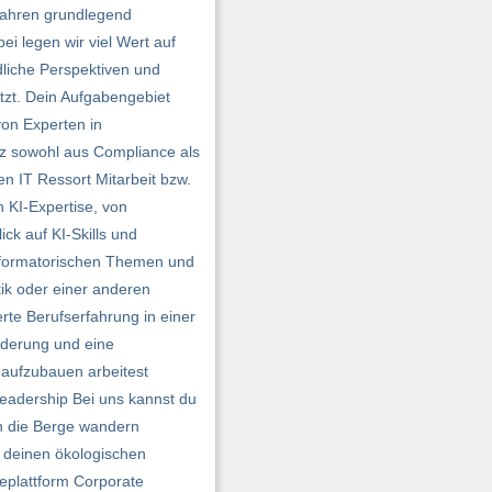
 Jahren grundlegend
ei legen wir viel Wert auf
dliche Perspektiven und
tzt. Dein Aufgabengebiet
von Experten in
nz sowohl aus Compliance als
en IT Ressort Mitarbeit bzw.
n KI-Expertise, von
ck auf KI-Skills und
nsformatorischen Themen und
ik oder einer anderen
erte Berufserfahrung in einer
änderung und eine
 aufzubauen arbeitest
eadership Bei uns kannst du
ch die Berge wandern
u deinen ökologischen
eplattform Corporate