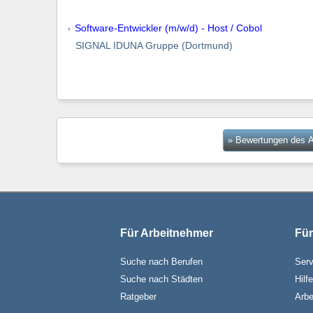
Software-Entwickler (m/w/d) - Host / Cobol
SIGNAL IDUNA Gruppe (Dortmund)
» Bewertungen des A
Für Arbeitnehmer
Für
Suche nach Berufen
Serv
Suche nach Städten
Hilf
Ratgeber
Arbe