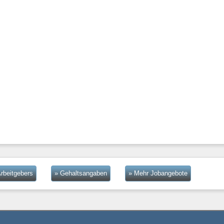
rbeitgebers
» Gehaltsangaben
» Mehr Jobangebote