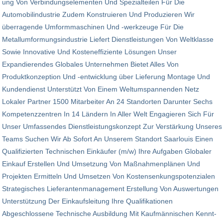
ung Von Verbindungselementen Und Spezialteilen Für Die
Automobilindustrie Zudem Konstruieren Und Produzieren Wir
überragende Umformmaschinen Und -werkzeuge Für Die
Metallumformungsin­dustrie Liefert Dienstleistun­gen Von Weltklasse
Sowie Innovative Und Kosteneffiziente Lösungen Unser
Expandierendes Globales Unternehmen Bietet Alles Von
Produktkonzeption Und -entwicklung über Lieferung Montage Und
Kundendienst Unterstützt Von Einem Weltumspannenden Netz
Lokaler Partner 1500 Mitarbeiter An 24 Standorten Darunter Sechs
Kompetenzzentren In 14 Ländern In Aller Welt Engagieren Sich Für
Unser Umfassendes Dienstleistungskon­zept Zur Verstärkung Unseres
Teams Suchen Wir Ab Sofort An Unserem Standort Saarlouis Einen
Qualifizierten Technischen Einkäufer (m/w) Ihre Aufgaben Globaler
Einkauf Erstellen Und Umsetzung Von Maßnahmenplänen Und
Projekten Ermitteln Und Umsetzen Von Kostensenkungspotenzialen
Strategisches Lieferantenmanagement Erstellung Von Auswertungen
Unterstützung Der Einkaufsleitung Ihre Qualifikationen
Abgeschlossene Technische Ausbildung Mit Kaufmännischen Kennt­