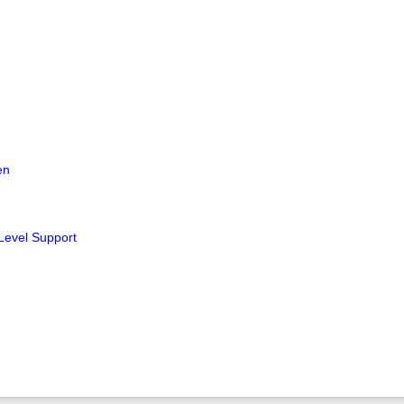
en
 Level Support