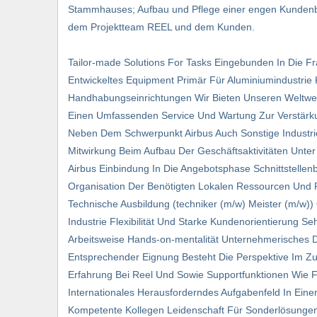
Stammhauses; Aufbau und Pflege einer engen Kundenbez
dem Projektteam REEL und dem Kunden.
Tailor-made Solutions For Tasks Eingebunden In Die Fra
Entwickeltes Equipment Primär Für Aluminiumindustri
Handhabungseinrichtungen Wir Bieten Unseren Weltwe
Einen Umfassenden Service Und Wartung Zur Verstärku
Neben Dem Schwerpunkt Airbus Auch Sonstige Industrie
Mitwirkung Beim Aufbau Der Geschäftsaktivitäten Unt
Airbus Einbindung In Die Angebotsphase Schnittstell
Organisation Der Benötigten Lokalen Ressourcen Un
Technische Ausbildung (techniker (m/w) Meister (m/w))
Industrie Flexibilität Und Starke Kundenorientierung 
Arbeitsweise Hands-on-mentalität Unternehmerisches De
Entsprechender Eignung Besteht Die Perspektive Im 
Erfahrung Bei Reel Und Sowie Supportfunktionen Wie 
Internationales Herausforderndes Aufgabenfeld In Einem
Kompetente Kollegen Leidenschaft Für Sonderlösungen B