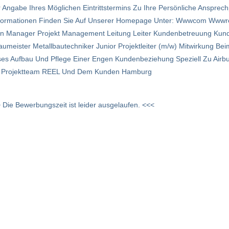
Angabe Ihres Möglichen Eintrittstermins Zu Ihre Persönliche Ansprec
ormationen Finden Sie Auf Unserer Home­page Unter: Wwwcom Wwwree
esen Manager Projekt Management Leitung Leiter Kundenbetreuung Kun
aumeister Metallbautechniker Junior Projektleiter (m/w) Mitwirkung Be
es Aufbau Und Pflege Einer Engen Kundenbeziehung Speziell Zu Airbu
em Projektteam REEL Und Dem Kunden Hamburg
 Die Bewerbungszeit ist leider ausgelaufen. <<<