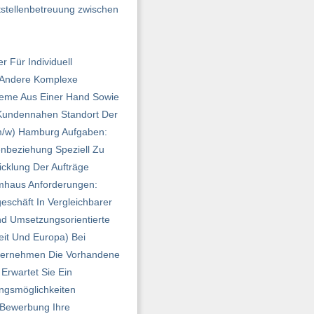
tstellenbetreuung zwischen
 Für Individuell
d Andere Komplexe
teme Aus Einer Hand Sowie
 Kundennahen Standort Der
(m/w) Hamburg Aufgaben:
nbeziehung Speziell Zu
cklung Der Aufträge
mhaus Anforderungen:
eschäft In Vergleichbarer
nd Umsetzungsorientierte
eit Und Europa) Bei
übernehmen Die Vorhandene
Erwartet Sie Ein
ngs­möglichkeiten
e Bewerbung Ihre