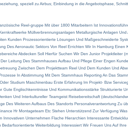
iehung, speziell zu Airbus; Einbindung in die Angebotsphase, Schnit
nzösische Reel-gruppe Mit über 1800 Mitarbeitern Ist Innovationsführer
e Kernkraftwerke Müllverbrennungsanlagen Metallurgische Anlagen Un
iten Kunden Prozessorientierte Lösungen Und Maßgeschneiderte Sys
ng Des Aeronautic Sektors Von Reel Errichten Wir In Hamburg Einen
bereiche Abdecken Soll Hierfür Suchen Wir Den Junior Projektleiter 
er Der Leitung Des Stammhauses Aufbau Und Pflege Einer Engen Kunde
enbetreuung Zwischen Dem Projektteam Reel Und Dem Kunden Und Abwi
d Prozesse In Abstimmung Mit Dem Stammhaus Reporting An Das Stam
 Oder Studium Maschinenbau Erste Erfahrung Im Projekt- Bzw Serviceg
Sehr Gute Englischkenntnisse Und Kommunikationsstärke Strukturierte U
nken Und Interkultureller Teamgeist Reisebereitschaft (deutschlandw
Zuge Des Weiteren Aufbaus Des Standorts Personalverantwortung Zu 
Finance Hr Montageteam Etc Stehen Unterstützend Zur Verfügung Was 
 Innovativen Unter­nehmen Flache Hierarchien Interessante Ent­wick­lu
edarfs­orientierte Weiter­bildung Interessiert Wir Freuen Uns Auf Ihr