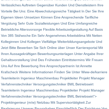
Verlässliches Auftreten Gegenüber Kunden Und Dienst­leistern Ihre
Vorteile Bei Uns: Eine Abwechslungs­reiche Tätigkeit In Der Sie Ihre
Eigenen Ideen Umsetzen Können Eine An­sprechende Tarifliche
Vergütung Sehr Gute Sozial­leistungen Und Eine Umfang­reiche
Betriebliche Alters­vorsorge Flexible Arbeits­zeit­gestaltung Auf Basis
Von 385 Std/woche Ein Sehr Angenehmes Arbeits­klima Mit Netten
Kolleginnen Und Kollegen Vielfältige Weiterbildungs­angebote Und
Jetzt Bitte Bewerben Sie Sich Online über Unser Karriere­portal Mit
Ihren Aus­sagekräftigen Bewerbungs­unterlagen Unter Angabe Ihrer
Gehalts­vorstellung Und Des Frühesten Eintritts­termins Wir Freuen
Uns Auf Ihre Bewerbung Ihre Ansprechpartnerin Ist Annette
Krafscheck Weitere Informationen Finden Sie Unter Www-de/karriere
Teamleiterin Ingenieur Maschinenbau Projektleiter Projekt Manager
Verfahrenstechniker Versorgungstechniker BWL Betriebswirt
Teamleiterin Ingenieur Maschinenbau Projektleiter Projekt Manager
Verfahrenstechniker Versorgungstechniker BWL Betriebswirt">
Projektingenieur (m/w) Netzbau Mit Supervisortätigkeit Zur
Realisierung Unserer Bauvorhaben Einschließlich Der Errichtung Von