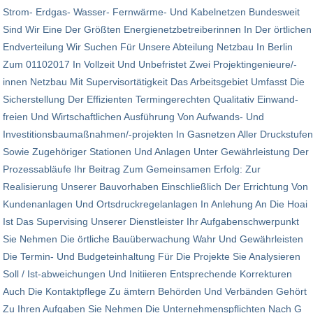
Strom- Erdgas- Wasser- Fern­wärme- Und Kabel­netzen Bundes­weit
Sind Wir Eine Der Größten Energie­netz­betreiberinnen In Der örtlichen
End­verteilung Wir Suchen Für Unsere Abteilung Netz­bau In Berlin
Zum 01102017 In Voll­zeit Und Un­befristet Zwei Projektingenieure/-
innen Netzbau Mit Supervisortätigkeit Das Arbeits­gebiet Umfasst Die
Sicher­stellung Der Effizienten Termin­gerechten Qualitativ Einwand­
freien Und Wirtschaft­lichen Ausführung Von Aufwands- Und
Investitions­baumaßnahmen/-projekten In Gasnetzen Aller Druck­stufen
Sowie Zugehöriger Stationen Und Anlagen Unter Gewährleistung Der
Prozess­abläufe Ihr Beitrag Zum Gemeinsamen Erfolg: Zur
Realisierung Unserer Bau­vorhaben Einschließlich Der Errichtung Von
Kunden­anlagen Und Ortsdruck­regel­anlagen In Anlehung An Die Hoai
Ist Das Supervising Unserer Dienst­leister Ihr Aufgaben­schwerpunkt
Sie Nehmen Die örtliche Bauüberwachung Wahr Und Gewährleisten
Die Termin- Und Budget­einhaltung Für Die Projekte Sie Analysieren
Soll / Ist-abweichungen Und Initiieren Entsprechende Korrekturen
Auch Die Kontakt­pflege Zu ämtern Behörden Und Verbänden Gehört
Zu Ihren Aufgaben Sie Nehmen Die Unternehmens­pflichten Nach G