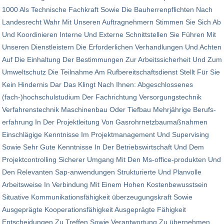
1000 Als Technische Fachkraft Sowie Die Bauherren­pflichten Nach
Landes­recht Wahr Mit Unseren Auftrag­nehmern Stimmen Sie Sich Ab
Und Ko­ordinieren Interne Und Externe Schnitt­stellen Sie Führen Mit
Unseren Dienst­leistern Die Erforderlichen Verhandlungen Und Achten
Auf Die Einhaltung Der Bestimmungen Zur Arbeits­sicherheit Und Zum
Umwelt­schutz Die Teilnahme Am Rufbereitschafts­dienst Stellt Für Sie
Kein Hindernis Dar Das Klingt Nach Ihnen: Ab­geschlossenes
(fach-)hochschul­studium Der Fach­richtung Versorgungs­technik
Verfahrens­technik Maschinen­bau Oder Tief­bau Mehrjährige Berufs­
erfahrung In Der Projekt­leitung Von Gasrohrnetz­baumaßnahmen
Einschlägige Kenntnisse Im Projekt­management Und Supervising
Sowie Sehr Gute Kenntnisse In Der Betriebs­wirtschaft Und Dem
Projekt­controlling Sicherer Umgang Mit Den Ms-office-produkten Und
Den Relevanten Sap-an­wendungen Strukturierte Und Planvolle
Arbeits­weise In Verbindung Mit Einem Hohen Kostenbewusst­sein
Situative Kommunikations­fähigkeit überzeugungskraft Sowie
Ausgeprägte Kooperation­sfähigkeit Ausgeprägte Fähigkeit
Entscheidungen Zu Treffen Sowie Verantwortung Zu übernehmen