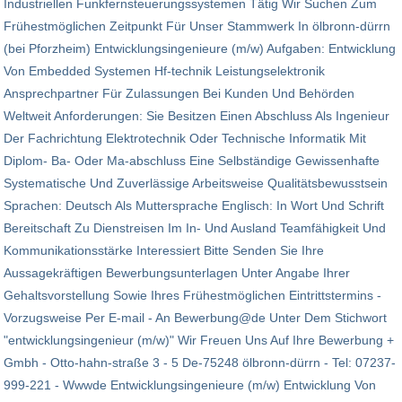
Industriellen Funkfern­steuerungssystemen Tätig Wir Suchen Zum
Frühestmöglichen Zeitpunkt Für Unser Stammwerk In ölbronn-dürrn
(bei Pforzheim) Entwicklungsingenieure (m/w) Aufgaben: Entwicklung
Von Embedded Systemen Hf-technik Leistungselektronik
Ansprechpartner Für Zulassungen Bei Kunden Und Behörden
Weltweit Anforderungen: Sie Besitzen Einen Abschluss Als Ingenieur
Der Fachrichtung Elektrotechnik Oder Technische Informatik Mit
Diplom- Ba- Oder Ma-abschluss Eine Selbständige Gewissenhafte
Systematische Und Zuverlässige Arbeitsweise Qualitätsbewusstsein
Sprachen: Deutsch Als Muttersprache Englisch: In Wort Und Schrift
Bereitschaft Zu Dienstreisen Im In- Und Ausland Teamfähigkeit Und
Kommunikationsstärke Interessiert Bitte Senden Sie Ihre
Aussagekräftigen Bewerbungsunterlagen Unter Angabe Ihrer
Gehaltsvorstellung Sowie Ihres Frühestmöglichen Eintritts­termins -
Vorzugsweise Per E-mail - An Bewerbung@de Unter Dem Stichwort
"entwicklungsingenieur (m/w)" Wir Freuen Uns Auf Ihre Bewerbung +
Gmbh - Otto-hahn-straße 3 - 5 De-75248 ölbronn-dürrn - Tel: 07237-
999-221 - Wwwde Entwicklungsingenieure (m/w) Entwicklung Von