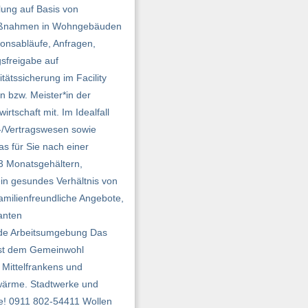
lung auf Basis von
smaßnahmen in Wohngebäuden
ionsabläufe, Anfragen,
sfreigabe auf
ätssicherung im Facility
n bzw. Meister*in der
rtschaft mit. Im Idealfall
/Vertragswesen sowie
s für Sie nach einer
3 Monatsgehältern,
ein gesundes Verhältnis von
amilienfreundliche Angebote,
anten
nde Arbeitsumgebung Das
 ist dem Gemeinwohl
 Mittelfrankens und
nwärme. Stadtwerke und
ne! 0911 802-54411 Wollen