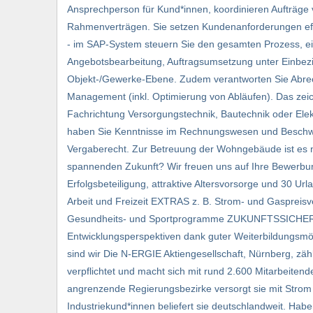
Ansprechperson für Kund*innen, koordinieren Aufträge 
Rahmenverträgen. Sie setzen Kundenanforderungen eff
- im SAP-System steuern Sie den gesamten Prozess, eins
Angebotsbearbeitung, Auftragsumsetzung unter Einbe
Objekt-/Gewerke-Ebene. Zudem verantworten Sie Abrech
Management (inkl. Optimierung von Abläufen). Das zeich
Fachrichtung Versorgungstechnik, Bautechnik oder Elektr
haben Sie Kenntnisse im Rechnungswesen und Beschwe
Vergaberecht. Zur Betreuung der Wohngebäude ist es no
spannenden Zukunft? Wir freuen uns auf Ihre Bewerbun
Erfolgsbeteiligung, attraktive Altersvorsorge und 30 Ur
Arbeit und Freizeit EXTRAS z. B. Strom- und Gaspreisv
Gesundheits- und Sportprogramme ZUKUNFTSSICHER Di
Entwicklungsperspektiven dank guter Weiterbildungsm
sind wir Die N-ERGIE Aktiengesellschaft, Nürnberg, z
verpflichtet und macht sich mit rund 2.600 Mitarbeiten
angrenzende Regierungsbezirke versorgt sie mit Strom
Industriekund*innen beliefert sie deutschlandweit. Ha