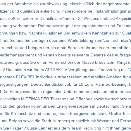
von der Annahme bis zur Abwicklung, einschließlich der Angebotserstel
izient und qualitätsorientiert um, insbesondere bei Instandhaltung
chließlich externer Dienstleister*innen. Der Prozess umfasst Akquisit
ziehung vorhandener Rahmenverträge, Leistungsabnahme und Zahlung
nungen bzw. Nachkalkulationen und entwickeln Kennzahlen zur Qualit
net Sie aus Sie verfügen über eine Weiterbildung zum*zur Techniker*i
otechnik und bringen bereits erste Berufserfahrung in der Immobilienwi
rdemanagement und kennen bereits relevante Gesetze des Auftrags-
twendig, dass Sie einen Führerschein der Klasse B besitzen. Klingt da
g! Das bieten wir Ihnen ATTRAKTIV Vergütung nach Tarifvertrag mit 1
laubstage FLEXIBEL Individuelle Arbeitszeiten und mobiles Arbeiten für 
ergünstigungen, Deutschlandticket Job für 15 Euro, Fahrrad-Leasing, f
e Energiewende im regionalen Unternehmen gestalten mit interess
öglichkeiten MITEINANDER Toleranz und Offenheit sowie wertschätze
ählt zu den großen kommunalen Energieversorgern in Deutschland. Sie
den für Klimaschutz und eine regionale Energiewende stark. Große Teile
 und Erdgas sowie die Stadt Nürnberg zusätzlich mit Wasser und Fer
ben Sie Fragen? Luisa Lennert aus dem Team Recruiting hilft Ihnen ger