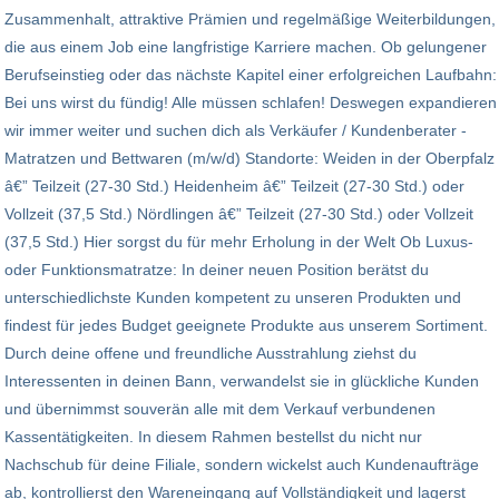
Zusammenhalt, attraktive Prämien und regelmäßige Weiterbildungen,
die aus einem Job eine langfristige Karriere machen. Ob gelungener
Berufseinstieg oder das nächste Kapitel einer erfolgreichen Laufbahn:
Bei uns wirst du fündig! Alle müssen schlafen! Deswegen expandieren
wir immer weiter und suchen dich als Verkäufer / Kundenberater -
Matratzen und Bettwaren (m/w/d) Standorte: Weiden in der Oberpfalz
â€” Teilzeit (27-30 Std.) Heidenheim â€” Teilzeit (27-30 Std.) oder
Vollzeit (37,5 Std.) Nördlingen â€” Teilzeit (27-30 Std.) oder Vollzeit
(37,5 Std.) Hier sorgst du für mehr Erholung in der Welt Ob Luxus-
oder Funktionsmatratze: In deiner neuen Position berätst du
unterschiedlichste Kunden kompetent zu unseren Produkten und
findest für jedes Budget geeignete Produkte aus unserem Sortiment.
Durch deine offene und freundliche Ausstrahlung ziehst du
Interessenten in deinen Bann, verwandelst sie in glückliche Kunden
und übernimmst souverän alle mit dem Verkauf verbundenen
Kassentätigkeiten. In diesem Rahmen bestellst du nicht nur
Nachschub für deine Filiale, sondern wickelst auch Kundenaufträge
ab, kontrollierst den Wareneingang auf Vollständigkeit und lagerst