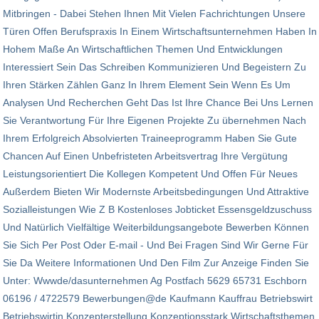
Mitbringen - Dabei Stehen Ihnen Mit Vielen Fach­richtungen Unsere
Türen Offen Berufspraxis In Einem Wirtschafts­unter­nehmen Haben In
Hohem Maße An Wirt­schaft­lichen Themen Und Entwick­lungen
Interessiert Sein Das Schreiben Kommu­nizieren Und Begeistern Zu
Ihren Stärken Zählen Ganz In Ihrem Element Sein Wenn Es Um
Analysen Und Recherchen Geht Das Ist Ihre Chance Bei Uns Lernen
Sie Verantwortung Für Ihre Eigenen Projekte Zu übernehmen Nach
Ihrem Erfolgreich Absolvierten Traineeprogramm Haben Sie Gute
Chancen Auf Einen Unbefristeten Arbeitsvertrag Ihre Vergütung
Leistungsorientiert Die Kollegen Kompetent Und Offen Für Neues
Außerdem Bieten Wir Modernste Arbeitsbedingungen Und Attraktive
Sozialleistungen Wie Z B Kostenloses Jobticket Essensgeldzuschuss
Und Natürlich Vielfältige Weiterbildungsangebote Bewerben Können
Sie Sich Per Post Oder E-mail - Und Bei Fragen Sind Wir Gerne Für
Sie Da Weitere Informa­tionen Und Den Film Zur Anzeige Finden Sie
Unter: Wwwde/dasunternehmen Ag Postfach 5629 65731 Eschborn
06196 / 4722579 Bewerbungen@de Kaufmann Kauffrau Betriebswirt
Betriebswirtin Konzepterstellung Konzeptionsstark Wirtschaftsthemen