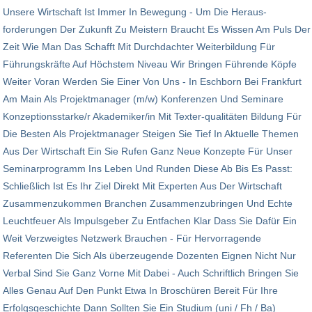
Unsere Wirtschaft Ist Immer In Bewegung - Um Die Heraus­
forderungen Der Zukunft Zu Meistern Braucht Es Wissen Am Puls Der
Zeit Wie Man Das Schafft Mit Durchdachter Weiter­bildung Für
Führungskräfte Auf Höchstem Niveau Wir Bringen Führende Köpfe
Weiter Voran Werden Sie Einer Von Uns - In Eschborn Bei Frankfurt
Am Main Als Projekt­manager (m/w) Konferenzen Und Seminare
Konzeptionsstarke/r Akademiker/in Mit Texter-qualitäten Bildung Für
Die Besten Als Projekt­manager Steigen Sie Tief In Aktuelle Themen
Aus Der Wirtschaft Ein Sie Rufen Ganz Neue Konzepte Für Unser
Seminar­programm Ins Leben Und Runden Diese Ab Bis Es Passt:
Schließ­lich Ist Es Ihr Ziel Direkt Mit Experten Aus Der Wirt­schaft
Zusammen­zu­kommen Branchen Zusammen­zu­bringen Und Echte
Leucht­feuer Als Impulsgeber Zu Entfachen Klar Dass Sie Dafür Ein
Weit Ver­zweigtes Netzwerk Brauchen - Für Hervor­ragende
Referenten Die Sich Als überzeugende Dozenten Eignen Nicht Nur
Verbal Sind Sie Ganz Vorne Mit Dabei - Auch Schriftlich Bringen Sie
Alles Genau Auf Den Punkt Etwa In Broschüren Bereit Für Ihre
Erfolgs­geschichte Dann Sollten Sie Ein Studium (uni / Fh / Ba)