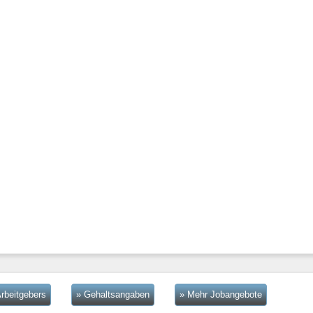
rbeitgebers
» Gehaltsangaben
» Mehr Jobangebote