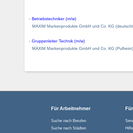
Betriebstechniker (m/w)
MAXIM Markenprodukte GmbH und Co. KG (deutschl
Gruppenleiter Technik (m/w)
MAXIM Markenprodukte GmbH und Co. KG (Pulheim
Für Arbeitnehmer
Für
Suche nach Berufen
Serv
Suche nach Städten
Hilf