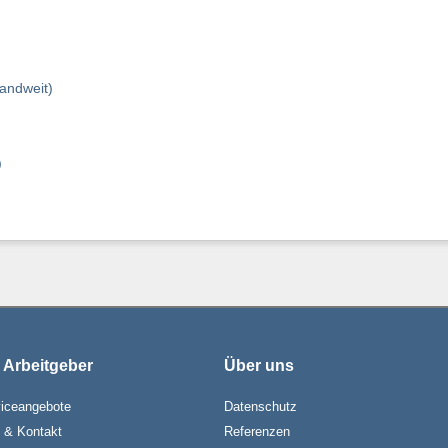
andweit)
)
 Arbeitgeber
Über uns
iceangebote
Datenschutz
e & Kontakt
Referenzen