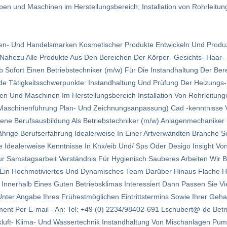
en und Maschinen im Herstellungsbereich; Installation von Rohrleitun
Eigen- Und Handelsmarken Kosmetischer Produkte Entwickeln Und Produz
Nahezu Alle Produkte Aus Den Bereichen Der Körper- Gesichts- Haar
 Sofort Einen Betriebstechniker (m/w) Für Die Instandhaltung Der Ber
 Tätigkeitsschwerpunkte: Instandhaltung Und Prüfung Der Heizungs- K
n Und Maschinen Im Herstellungsbereich Installation Von Rohrleitun
aschinenführung Plan- Und Zeichnungsanpassung) Cad -kenntnisse Vo
sene Berufsausbildung Als Betriebstechniker (m/w) Anlagenmechaniker 
ährige Berufserfahrung Idealerweise In Einer Artverwandten Branche S
ive Idealerweise Kenntnisse In Knx/eib Und/ Sps Oder Desigo Insight V
r Samstagsarbeit Verständnis Für Hygienisch Sauberes Arbeiten Wir Bi
 Ein Hochmotiviertes Und Dynamisches Team Darüber Hinaus Flache Hi
nnerhalb Eines Guten Betriebsklimas Interessiert Dann Passen Sie Vie
ter Angabe Ihres Frühestmöglichen Eintrittstermins Sowie Ihrer Gehalt
ent Per E-mail - An: Tel: +49 (0) 2234/98402-691 Lschubert@-de Betr
ckluft- Klima- Und Wassertechnik Instandhaltung Von Mischanlagen P