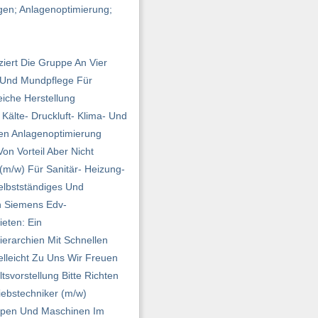
gen; Anlagenoptimierung;
iert Die Gruppe An Vier
- Und Mundpflege Für
eiche Herstellung
älte- Druckluft- Klima- Und
gen Anlagenoptimierung
n Vorteil Aber Nicht
(m/w) Für Sanitär- Heizung-
elbstständiges Und
on Siemens Edv-
eten: Ein
erarchien Mit Schnellen
lleicht Zu Uns Wir Freuen
svorstellung Bitte Richten
iebstechniker (m/w)
umpen Und Maschinen Im