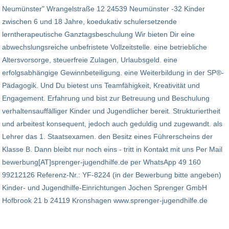
Neumünster" Wrangelstraße 12 24539 Neumünster -32 Kinder
zwischen 6 und 18 Jahre, koedukativ schulersetzende
lerntherapeutische Ganztagsbeschulung Wir bieten Dir eine
abwechslungsreiche unbefristete Vollzeitstelle. eine betriebliche
Altersvorsorge, steuerfreie Zulagen, Urlaubsgeld. eine
erfolgsabhängige Gewinnbeteiligung. eine Weiterbildung in der SP®-
Pädagogik. Und Du bietest uns Teamfähigkeit, Kreativität und
Engagement. Erfahrung und bist zur Betreuung und Beschulung
verhaltensauffälliger Kinder und Jugendlicher bereit. Strukturiertheit
und arbeitest konsequent, jedoch auch geduldig und zugewandt. als
Lehrer das 1. Staatsexamen. den Besitz eines Führerscheins der
Klasse B. Dann bleibt nur noch eins - tritt in Kontakt mit uns Per Mail
bewerbung[AT]sprenger-jugendhilfe.de per WhatsApp 49 160
99212126 Referenz-Nr.: YF-8224 (in der Bewerbung bitte angeben)
Kinder- und Jugendhilfe-Einrichtungen Jochen Sprenger GmbH
Hofbrook 21 b 24119 Kronshagen www.sprenger-jugendhilfe.de