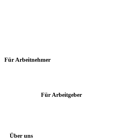
H
Für Arbeitnehmer
Suche nach Berufen
Suche nach Städten
Ratgeber
Für Arbeitgeber
Serviceangebote
Hilfe & Kontakt
Arbeitgeber des Jahres
Über uns