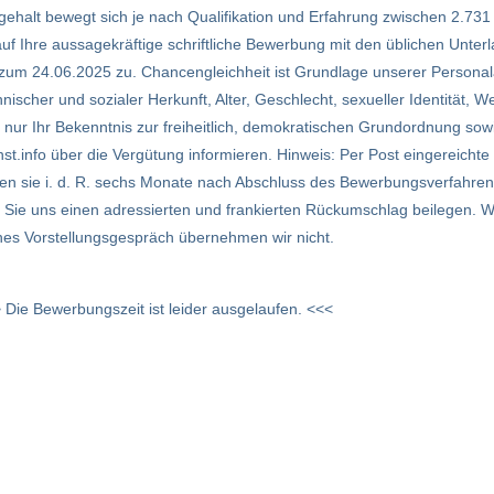
gehalt bewegt sich je nach Qualifikation und Erfahrung zwischen 2.7
f Ihre aussagekräftige schriftliche Bewerbung mit den üblichen Unterl
m 24.06.2025 zu. Chancengleichheit ist Grundlage unserer Personal
ischer und sozialer Herkunft, Alter, Geschlecht, sexueller Identität, W
i nur Ihr Bekenntnis zur freiheitlich, demokratischen Grundordnung sow
nst.info über die Vergütung informieren. Hinweis: Per Post eingereich
hten sie i. d. R. sechs Monate nach Abschluss des Bewerbungsverfahre
 Sie uns einen adressierten und frankierten Rückumschlag beilegen. 
hes Vorstellungsgespräch übernehmen wir nicht.
 Die Bewerbungszeit ist leider ausgelaufen. <<<