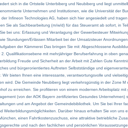
dert sich in die Ortsteile Unterbiberg und Neubiberg und liegt unmittel
nommierte Unternehmen und Institutionen, wie die Universität der B
der Infineon Technologies AG, haben sich hier angesiedelt und trage
n Sie als Sachbearbeitung (m/w/d) für das Steueramt ab sofort, in Teil
Sie bei uns: Erfassung und Veranlagung der Gewerbesteuer Mitwirkung
wie Stundungen/Erlässen Mitarbeit bei der Umsatzsteuer Anordnungen
 Aufgaben der Kämmerei Das bringen Sie mit: Abgeschlossene Ausbildu
r 2. Qualifikationsebene mit mehrjähriger Berufserfahrung in oben ge
eiterbildung Freude und Sicherheit an der Arbeit mit Zahlen Gute Kenn
hes und bürgerorientiertes Auftreten Selbstständige und eigenverantwo
s: Wir bieten Ihnen eine interessante, verantwortungsvolle und vielseitige
n wird. Die Gemeinde Neubiberg liegt verkehrsgünstig in der Zone M d
f zu erreichen. Sie profitieren von einem modernen Arbeitsplatz mit
nagement (von der AOK Bayern zertifiziertes Gesundes Unternehmen) s
altungen und am Angebot der Gemeindebibliothek. Um Sie bei Ihrer fa
- und Weiterbildungsmöglichkeiten. Darüber hinaus erhalten Sie von uns
chen, einen Fahrtkostenzuschuss, eine attraktive betriebliche Zusa
ungsgerechte und nach den fachlichen und persönlichen Voraussetzunge