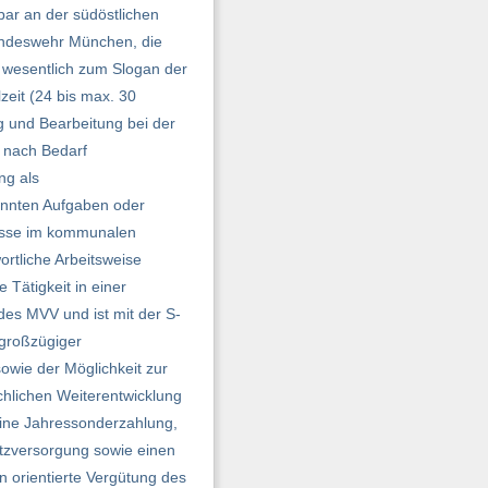
bar an der südöstlichen
undeswehr München, die
n wesentlich zum Slogan der
zeit (24 bis max. 30
 und Bearbeitung bei der
 nach Bedarf
ng als
nannten Aufgaben oder
tnisse im kommunalen
rtliche Arbeitsweise
 Tätigkeit in einer
es MVV und ist mit der S-
 großzügiger
owie der Möglichkeit zur
chlichen Weiterentwicklung
 eine Jahressonderzahlung,
tzversorgung sowie einen
n orientierte Vergütung des