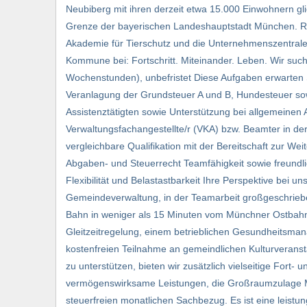
Neubiberg mit ihren derzeit etwa 15.000 Einwohnern glie
Grenze der bayerischen Landeshauptstadt München. Re
Akademie für Tierschutz und die Unternehmenszentrale 
Kommune bei: Fortschritt. Miteinander. Leben. Wir suche
Wochenstunden), unbefristet Diese Aufgaben erwarten 
Veranlagung der Grundsteuer A und B, Hundesteuer so
Assistenztätigten sowie Unterstützung bei allgemeinen
Verwaltungsfachangestellte/r (VKA) bzw. Beamter in de
vergleichbare Qualifikation mit der Bereitschaft zur W
Abgaben- und Steuerrecht Teamfähigkeit sowie freundlic
Flexibilität und Belastastbarkeit Ihre Perspektive bei un
Gemeindeverwaltung, in der Teamarbeit großgeschriebe
Bahn in weniger als 15 Minuten vom Münchner Ostbahnho
Gleitzeitregelung, einem betrieblichen Gesundheitsma
kostenfreien Teilnahme an gemeindlichen Kulturveranst
zu unterstützen, bieten wir zusätzlich vielseitige Fort
vermögenswirksame Leistungen, die Großraumzulage Mün
steuerfreien monatlichen Sachbezug. Es ist eine leist